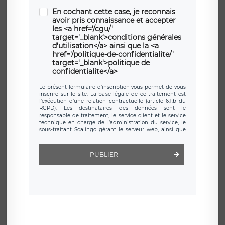
En cochant cette case, je reconnais
avoir pris connaissance et accepter
les <a href='/cgu/'
target='_blank'>conditions générales
d'utilisation</a> ainsi que la <a
href='/politique-de-confidentialite/'
target='_blank'>politique de
confidentialite</a>
Le présent formulaire d’inscription vous permet de vous
inscrire sur le site. La base légale de ce traitement est
l’exécution d’une relation contractuelle (article 6.1.b du
RGPD). Les destinataires des données sont le
responsable de traitement, le service client et le service
technique en charge de l’administration du service, le
sous-traitant Scalingo gérant le serveur web, ainsi que
toute personne légalement autorisée. Le formulaire
d’inscription est hébergé sur un serveur hébergé par
Scalingo, basé en France et offrant des
clauses de
PUBLIER
protection conformes au RGPD
. Les données collectées
sont conservées jusqu’à ce que l’Internaute en sollicite la
suppression, étant entendu que vous pouvez demander
la suppression de vos données et retirer votre
consentement à tout moment. Vous disposez également
d’un droit d’accès, de rectification ou de limitation du
traitement relatif à vos données à caractère personnel,
ainsi que d’un droit à la portabilité de vos données. Vous
pouvez exercer ces droits auprès du délégué à la
protection des données de LÉGAVOX qui exerce au siège