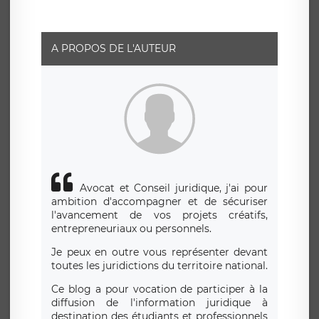
social de LÉGAVOX et est joignable à l’adresse mail
suivante : donneespersonnelles@legavox.fr. Le
responsable de traitement est la société LÉGAVOX, sis 9
rue Léopold Sédar Senghor, joignable à l’adresse mail :
responsabledetraitement@legavox.fr. Vous avez
A PROPOS DE L'AUTEUR
également le droit d’introduire une réclamation auprès
d’une autorité de contrôle.
Avocat et Conseil juridique, j'ai pour
ambition d'accompagner et de sécuriser
l'avancement de vos projets créatifs,
entrepreneuriaux ou personnels.
Je peux en outre vous représenter devant
toutes les juridictions du territoire national.
Ce blog a pour vocation de participer à la
diffusion de l'information juridique à
destination des étudiants et professionnels