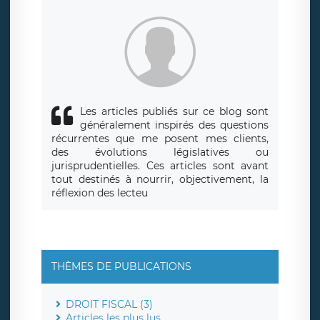
siège social de LÉGAVOX et est joignable à l’adresse mail
suivante : donneespersonnelles@legavox.fr. Le responsable
de traitement est la société LÉGAVOX, sis 9 rue Léopold
Sédar Senghor, joignable à l’adresse mail :
responsabledetraitement@legavox.fr. Vous avez également
le droit d’introduire une réclamation auprès d’une autorité
de contrôle.
Les articles publiés sur ce blog sont
généralement inspirés des questions
récurrentes que me posent mes clients,
des évolutions législatives ou
jurisprudentielles. Ces articles sont avant
tout destinés à nourrir, objectivement, la
réflexion des lecteu
THÈMES DE PUBLICATIONS
DROIT FISCAL (3)
Articles les plus lus