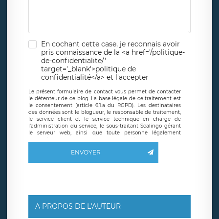
En cochant cette case, je reconnais avoir
pris connaissance de la <a href='/politique-
de-confidentialite/'
target='_blank'>politique de
confidentialité</a> et l'accepter
Le présent formulaire de contact vous permet de contacter
le détenteur de ce blog. La base légale de ce traitement est
le consentement (article 6.1.a du RGPD). Les destinataires
des données sont le blogueur, le responsable de traitement,
le service client et le service technique en charge de
l’administration du service, le sous-traitant Scalingo gérant
le serveur web, ainsi que toute personne légalement
autorisée. Le formulaire de contact à destination du
blogueur est hébergé sur un serveur hébergé par Scalingo,
ENVOYER
basé en France et offrant des
clauses de protection
conformes au RGPD
. Les données collectées sont conservées
jusqu’à ce que l’Internaute en sollicite la suppression, étant
entendu que vous pouvez demander la suppression de vos
données et retirer votre consentement à tout moment. Vous
disposez également d’un droit d’accès, de rectification ou de
limitation du traitement relatif à vos données à caractère
personnel, ainsi que d’un droit à la portabilité de vos
A PROPOS DE L'AUTEUR
données. Vous pouvez exercer ces droits auprès du délégué
à la protection des données de LÉGAVOX qui exerce au