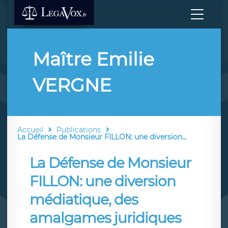
Maître Emilie
VERGNE
Accueil
Publications
La Défense de Monsieur FILLON: une diversion...
La Défense de Monsieur
FILLON: une diversion
médiatique, des
amalgames juridiques