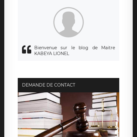
siège social de LÉGAVOX et est joignable à l’adresse mail
suivante : donneespersonnelles@legavox.fr. Le responsable
de traitement est la société LÉGAVOX, sis 9 rue Léopold
Sédar Senghor, joignable à l’adresse mail :
responsabledetraitement@legavox.fr. Vous avez également
le droit d’introduire une réclamation auprès d’une autorité
de contrôle.
Bienvenue sur le blog de Maitre
KABEYA LIONEL
DEMANDE DE CONTACT