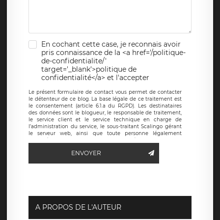
En cochant cette case, je reconnais avoir
pris connaissance de la <a href='/politique-
de-confidentialite/'
target='_blank'>politique de
confidentialité</a> et l'accepter
Le présent formulaire de contact vous permet de contacter
le détenteur de ce blog. La base légale de ce traitement est
le consentement (article 6.1.a du RGPD). Les destinataires
des données sont le blogueur, le responsable de traitement,
le service client et le service technique en charge de
l’administration du service, le sous-traitant Scalingo gérant
le serveur web, ainsi que toute personne légalement
autorisée. Le formulaire de contact à destination du
blogueur est hébergé sur un serveur hébergé par Scalingo,
ENVOYER
basé en France et offrant des
clauses de protection
conformes au RGPD
. Les données collectées sont conservées
jusqu’à ce que l’Internaute en sollicite la suppression, étant
entendu que vous pouvez demander la suppression de vos
données et retirer votre consentement à tout moment. Vous
disposez également d’un droit d’accès, de rectification ou de
limitation du traitement relatif à vos données à caractère
personnel, ainsi que d’un droit à la portabilité de vos
A PROPOS DE L'AUTEUR
données. Vous pouvez exercer ces droits auprès du délégué
à la protection des données de LÉGAVOX qui exerce au