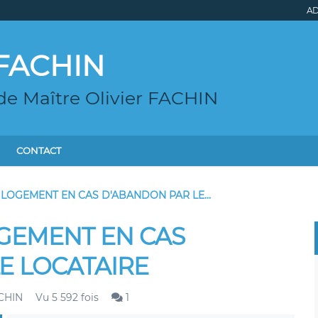
AD
r FACHIN
de Maître Olivier FACHIN
CONTACT
 LOGEMENT EN CAS D'ABANDON PAR LE...
OGEMENT EN CAS
E LOCATAIRE
ACHIN
Vu 5 592 fois
1