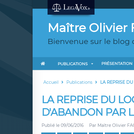
Maître Olivie
Bienvenue sur le blog 
PRÉSENTATION
PUBLICATIONS
Accueil
Publications
LA REPRISE DU
LA REPRISE DU L
D'ABANDON PAR L
Publié le
09/06/2016
Par
Maître Olivier F