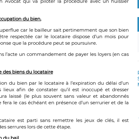
n Avocat qui va piloter la procédure avec un huissier
occupation du bien.
uperflue car le bailleur sait pertinemment que son bien
être respectée car le locataire dispose d’un mois pour
ponse que la procédure peut se poursuivre.
dans l’acte un commandement de payer les loyers (en cas
 des biens du locataire
ion du bien par le locataire à l’expiration du délai d’un
s lieux afin de constater qu’il est inoccupé et dresser
aura laissé (le plus souvent sans valeur et abandonnés
e fera le cas échéant en présence d’un serrurier et de la
taire est parti sans remettre les jeux de clés, il est
s serrures lors de cette étape.
n du bail