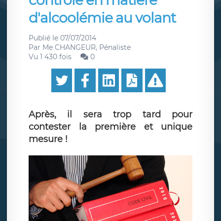
contrôle en matière
d'alcoolémie au volant
Publié le
07/07/2014
Par
Me CHANGEUR, Pénaliste
Vu 1 430 fois
0
Après, il sera trop tard pour
contester la première et unique
mesure !