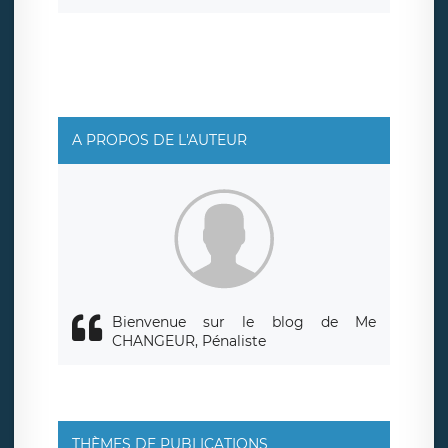
d’un droit d’accès, de rectification ou de limitation du
traitement relatif à vos données à caractère personnel,
ainsi que d’un droit à la portabilité de vos données. Vous
pouvez exercer ces droits auprès du délégué à la
protection des données de LÉGAVOX qui exerce au siège
social de LÉGAVOX et est joignable à l’adresse mail
suivante : donneespersonnelles@legavox.fr. Le
responsable de traitement est la société LÉGAVOX, sis 9
rue Léopold Sédar Senghor, joignable à l’adresse mail :
responsabledetraitement@legavox.fr. Vous avez
A PROPOS DE L'AUTEUR
également le droit d’introduire une réclamation auprès
d’une autorité de contrôle.
Bienvenue sur le blog de Me
CHANGEUR, Pénaliste
THÈMES DE PUBLICATIONS