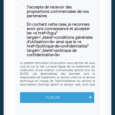
J'accepte de recevoir des
propositions commerciales de nos
partenaires
En cochant cette case, je reconnais
avoir pris connaissance et accepter
les <a href='/cgu/'
target='_blank'>conditions générales
d'utilisation</a> ainsi que la <a
href='/politique-de-confidentialite/'
target='_blank'>politique de
confidentialite</a>
Le présent formulaire d’inscription vous permet de vous
inscrire sur le site. La base légale de ce traitement est
l’exécution d’une relation contractuelle (article 6.1.b du
RGPD). Les destinataires des données sont le
responsable de traitement, le service client et le service
technique en charge de l’administration du service, le
sous-traitant Scalingo gérant le serveur web, ainsi que
toute personne légalement autorisée. Le formulaire
d’inscription est hébergé sur un serveur hébergé par
Scalingo, basé en France et offrant des
clauses de
PUBLIER
protection conformes au RGPD
. Les données collectées
sont conservées jusqu’à ce que l’Internaute en sollicite la
suppression, étant entendu que vous pouvez demander
la suppression de vos données et retirer votre
consentement à tout moment. Vous disposez également