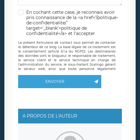
En cochant cette case, je reconnais avoir
pris connaissance de la <a href='/politique-
de-confidentialite/'
target='_blank'>politique de
confidentialité</a> et l'accepter
Le présent formulaire de contact vous permet de contacter
le détenteur de ce blog. La base légale de ce traitement est
le consentement (article 6.1.a du RGPD). Les destinataires
des données sont le blogueur, le responsable de traitement,
le service client et le service technique en charge de
l’administration du service, le sous-traitant Scalingo gérant
le serveur web, ainsi que toute personne légalement
autorisée. Le formulaire de contact à destination du
blogueur est hébergé sur un serveur hébergé par Scalingo,
ENVOYER
basé en France et offrant des
clauses de protection
conformes au RGPD
. Les données collectées sont conservées
jusqu’à ce que l’Internaute en sollicite la suppression, étant
entendu que vous pouvez demander la suppression de vos
données et retirer votre consentement à tout moment. Vous
disposez également d’un droit d’accès, de rectification ou de
limitation du traitement relatif à vos données à caractère
personnel, ainsi que d’un droit à la portabilité de vos
A PROPOS DE L'AUTEUR
données. Vous pouvez exercer ces droits auprès du délégué
à la protection des données de LÉGAVOX qui exerce au
siège social de LÉGAVOX et est joignable à l’adresse mail
suivante : donneespersonnelles@legavox.fr. Le responsable
de traitement est la société LÉGAVOX, sis 9 rue Léopold
Sédar Senghor, joignable à l’adresse mail :