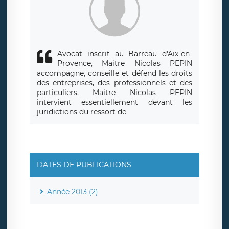
responsabledetraitement@legavox.fr. Vous avez également
le droit d’introduire une réclamation auprès d’une autorité
de contrôle.
Avocat inscrit au Barreau d'Aix-en-
Provence, Maître Nicolas PEPIN
accompagne, conseille et défend les droits
des entreprises, des professionnels et des
particuliers. Maître Nicolas PEPIN
intervient essentiellement devant les
juridictions du ressort de
DATES DE PUBLICATIONS
Année 2013 (2)