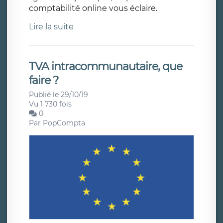
comptabilité online vous éclaire.
Lire la suite
TVA intracommunautaire, que
faire ?
Publié le 29/10/19
Vu 1 730 fois
0
Par
PopCompta