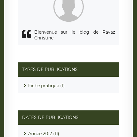
responsabledetraitement@legavox.fr. Vous avez également
le droit d’introduire une réclamation auprès d’une autorité
de contrôle.
Bienvenue sur le blog de Ravaz
Christine
TYPES DE PUBLICATIONS
Fiche pratique (1)
DATES DE PUBLICATIONS
Année 2012 (11)