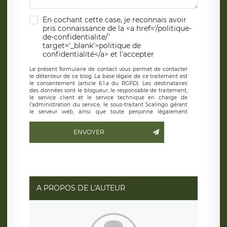
En cochant cette case, je reconnais avoir
pris connaissance de la <a href='/politique-
de-confidentialite/'
target='_blank'>politique de
confidentialité</a> et l'accepter
Le présent formulaire de contact vous permet de contacter
le détenteur de ce blog. La base légale de ce traitement est
le consentement (article 6.1.a du RGPD). Les destinataires
des données sont le blogueur, le responsable de traitement,
le service client et le service technique en charge de
l’administration du service, le sous-traitant Scalingo gérant
le serveur web, ainsi que toute personne légalement
autorisée. Le formulaire de contact à destination du
blogueur est hébergé sur un serveur hébergé par Scalingo,
ENVOYER
basé en France et offrant des
clauses de protection
conformes au RGPD
. Les données collectées sont conservées
jusqu’à ce que l’Internaute en sollicite la suppression, étant
entendu que vous pouvez demander la suppression de vos
données et retirer votre consentement à tout moment. Vous
disposez également d’un droit d’accès, de rectification ou de
limitation du traitement relatif à vos données à caractère
personnel, ainsi que d’un droit à la portabilité de vos
A PROPOS DE L'AUTEUR
données. Vous pouvez exercer ces droits auprès du délégué
à la protection des données de LÉGAVOX qui exerce au
siège social de LÉGAVOX et est joignable à l’adresse mail
suivante : donneespersonnelles@legavox.fr. Le responsable
de traitement est la société LÉGAVOX, sis 9 rue Léopold
Sédar Senghor, joignable à l’adresse mail :