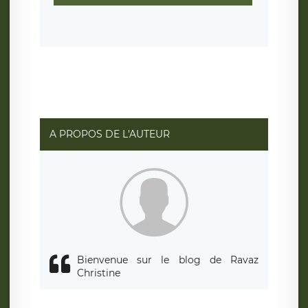
sont conservées jusqu’à ce que l’Internaute en sollicite la
suppression, étant entendu que vous pouvez demander
la suppression de vos données et retirer votre
consentement à tout moment. Vous disposez également
d’un droit d’accès, de rectification ou de limitation du
traitement relatif à vos données à caractère personnel,
ainsi que d’un droit à la portabilité de vos données. Vous
pouvez exercer ces droits auprès du délégué à la
protection des données de LÉGAVOX qui exerce au siège
social de LÉGAVOX et est joignable à l’adresse mail
suivante : donneespersonnelles@legavox.fr. Le
responsable de traitement est la société LÉGAVOX, sis 9
rue Léopold Sédar Senghor, joignable à l’adresse mail :
responsabledetraitement@legavox.fr. Vous avez
A PROPOS DE L'AUTEUR
également le droit d’introduire une réclamation auprès
d’une autorité de contrôle.
Bienvenue sur le blog de Ravaz
Christine