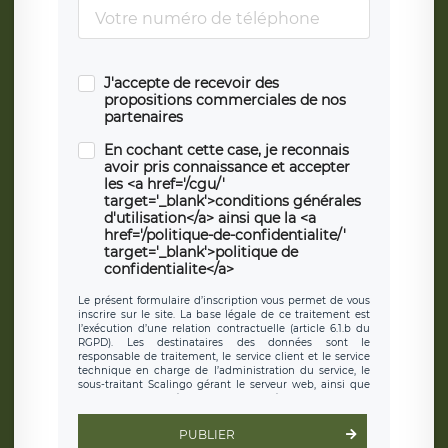
J'accepte de recevoir des
propositions commerciales de nos
partenaires
En cochant cette case, je reconnais
avoir pris connaissance et accepter
les <a href='/cgu/'
target='_blank'>conditions générales
d'utilisation</a> ainsi que la <a
href='/politique-de-confidentialite/'
target='_blank'>politique de
confidentialite</a>
Le présent formulaire d’inscription vous permet de vous
inscrire sur le site. La base légale de ce traitement est
l’exécution d’une relation contractuelle (article 6.1.b du
RGPD). Les destinataires des données sont le
responsable de traitement, le service client et le service
technique en charge de l’administration du service, le
sous-traitant Scalingo gérant le serveur web, ainsi que
toute personne légalement autorisée. Le formulaire
d’inscription est hébergé sur un serveur hébergé par
Scalingo, basé en France et offrant des
clauses de
PUBLIER
protection conformes au RGPD
. Les données collectées