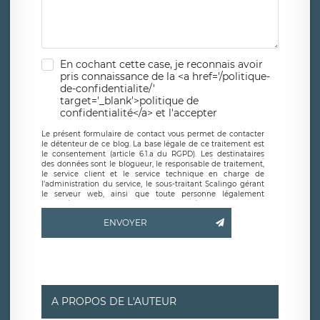
En cochant cette case, je reconnais avoir
pris connaissance de la <a href='/politique-
de-confidentialite/'
target='_blank'>politique de
confidentialité</a> et l'accepter
Le présent formulaire de contact vous permet de contacter
le détenteur de ce blog. La base légale de ce traitement est
le consentement (article 6.1.a du RGPD). Les destinataires
des données sont le blogueur, le responsable de traitement,
le service client et le service technique en charge de
l’administration du service, le sous-traitant Scalingo gérant
le serveur web, ainsi que toute personne légalement
autorisée. Le formulaire de contact à destination du
blogueur est hébergé sur un serveur hébergé par Scalingo,
ENVOYER
basé en France et offrant des
clauses de protection
conformes au RGPD
. Les données collectées sont conservées
jusqu’à ce que l’Internaute en sollicite la suppression, étant
entendu que vous pouvez demander la suppression de vos
données et retirer votre consentement à tout moment. Vous
disposez également d’un droit d’accès, de rectification ou de
limitation du traitement relatif à vos données à caractère
personnel, ainsi que d’un droit à la portabilité de vos
A PROPOS DE L'AUTEUR
données. Vous pouvez exercer ces droits auprès du délégué
à la protection des données de LÉGAVOX qui exerce au