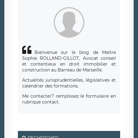
siège social de LÉGAVOX et est joignable à l’adresse mail
suivante : donneespersonnelles@legavox.fr. Le responsable
de traitement est la société LÉGAVOX, sis 9 rue Léopold
Sédar Senghor, joignable à l’adresse mail :
responsabledetraitement@legavox.fr. Vous avez également
le droit d’introduire une réclamation auprès d’une autorité
de contrôle.
Bienvenue sur le blog de Maître
Sophie ROLLAND-GILLOT, Avocat conseil
et contentieux en droit immobilier et
construction au Barreau de Marseille.
Actualités jurisprudentielles, législatives et
calendrier des formations.
Me contacter? remplissez le formulaire en
rubrique contact.