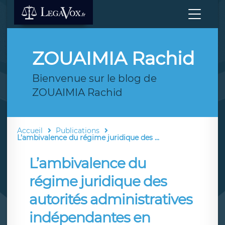
ZOUAIMIA Rachid
Bienvenue sur le blog de
ZOUAIMIA Rachid
Accueil
Publications
L’ambivalence du régime juridique des ...
L’ambivalence du
régime juridique des
autorités administratives
indépendantes en