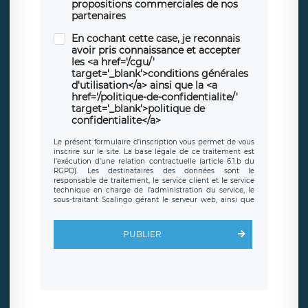
propositions commerciales de nos
partenaires
En cochant cette case, je reconnais
avoir pris connaissance et accepter
les <a href='/cgu/'
target='_blank'>conditions générales
d'utilisation</a> ainsi que la <a
href='/politique-de-confidentialite/'
target='_blank'>politique de
confidentialite</a>
Le présent formulaire d’inscription vous permet de vous
inscrire sur le site. La base légale de ce traitement est
l’exécution d’une relation contractuelle (article 6.1.b du
RGPD). Les destinataires des données sont le
responsable de traitement, le service client et le service
technique en charge de l’administration du service, le
sous-traitant Scalingo gérant le serveur web, ainsi que
toute personne légalement autorisée. Le formulaire
d’inscription est hébergé sur un serveur hébergé par
Scalingo, basé en France et offrant des
clauses de
PUBLIER
protection conformes au RGPD
. Les données collectées
sont conservées jusqu’à ce que l’Internaute en sollicite la
suppression, étant entendu que vous pouvez demander
la suppression de vos données et retirer votre
consentement à tout moment. Vous disposez également
d’un droit d’accès, de rectification ou de limitation du
traitement relatif à vos données à caractère personnel,
ainsi que d’un droit à la portabilité de vos données. Vous