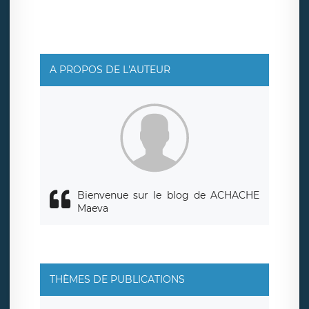
pouvez exercer ces droits auprès du délégué à la
protection des données de LÉGAVOX qui exerce au siège
social de LÉGAVOX et est joignable à l’adresse mail
suivante : donneespersonnelles@legavox.fr. Le
responsable de traitement est la société LÉGAVOX, sis 9
rue Léopold Sédar Senghor, joignable à l’adresse mail :
responsabledetraitement@legavox.fr. Vous avez
A PROPOS DE L'AUTEUR
également le droit d’introduire une réclamation auprès
d’une autorité de contrôle.
Bienvenue sur le blog de ACHACHE
Maeva
THÈMES DE PUBLICATIONS