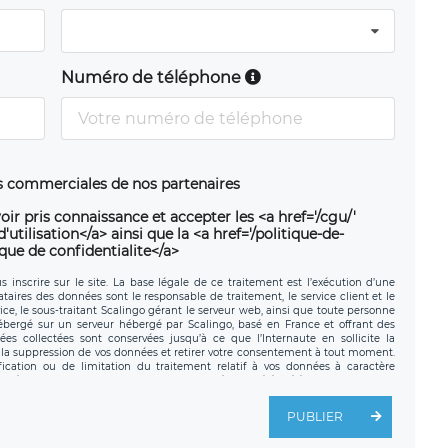
Numéro de téléphone
ns commerciales de nos partenaires
oir pris connaissance et accepter les <a href='/cgu/'
utilisation</a> ainsi que la <a href='/politique-de-
ique de confidentialite</a>
 inscrire sur le site. La base légale de ce traitement est l’exécution d’une
nataires des données sont le responsable de traitement, le service client et le
ce, le sous-traitant Scalingo gérant le serveur web, ainsi que toute personne
hébergé sur un serveur hébergé par Scalingo, basé en France et offrant des
ées collectées sont conservées jusqu’à ce que l’Internaute en sollicite la
a suppression de vos données et retirer votre consentement à tout moment.
fication ou de limitation du traitement relatif à vos données à caractère
données. Vous pouvez exercer ces droits auprès du délégué à la protection des
ial de LÉGAVOX et est joignable à l’adresse mail suivante :
tement est la société LÉGAVOX, sis 9 rue Léopold Sédar Senghor, joignable à
PUBLIER
us avez également le droit d’introduire une réclamation auprès d’une autorité