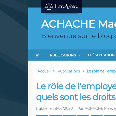
ACHACHE Ma
Bienvenue sur le blo
PRÉSENTATION
PUBLICATIONS
Accueil
Publications
Le rôle de l'empl
Le rôle de l'employe
quels sont les droits
Publié le
28/02/2020
Par
ACHACHE Maeva