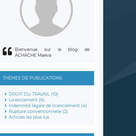
Bienvenue sur le blog de
ACHACHE Maeva
THÈMES DE PUBLICATIONS
DROIT DU TRAVAIL (10)
Licenciement (6)
Indemnité légale de licenciement (4)
Rupture conventionnelle (2)
Articles les plus lus