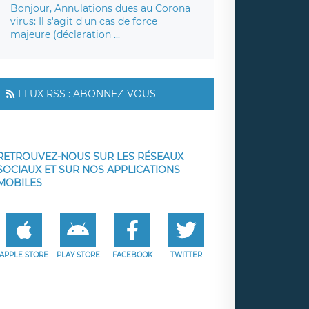
Bonjour, Annulations dues au Corona
virus: Il s'agit d'un cas de force
majeure (déclaration ...
FLUX RSS : ABONNEZ-VOUS
RETROUVEZ-NOUS SUR LES RÉSEAUX
SOCIAUX ET SUR NOS APPLICATIONS
MOBILES
APPLE STORE
PLAY STORE
FACEBOOK
TWITTER