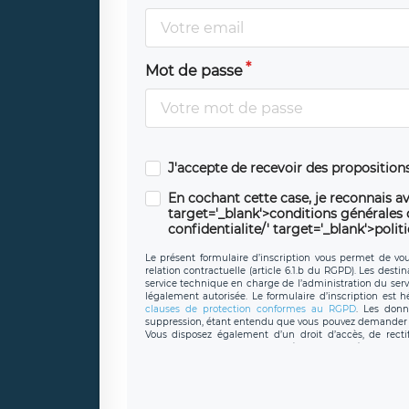
Mot de passe
J'accepte de recevoir des propositio
En cochant cette case, je reconnais av
target='_blank'>conditions générales d'
confidentialite/' target='_blank'>polit
Le présent formulaire d’inscription vous permet de vous
relation contractuelle (article 6.1.b du RGPD). Les desti
service technique en charge de l’administration du servi
légalement autorisée. Le formulaire d’inscription est 
clauses de protection conformes au RGPD
. Les donn
suppression, étant entendu que vous pouvez demander l
Vous disposez également d’un droit d’accès, de recti
personnel, ainsi que d’un droit à la portabilité de vos 
données de LÉGAVOX qui exerce au siège soc
donneespersonnelles@legavox.fr. Le responsable de trai
l’adresse mail : responsabledetraitement@legavox.fr. Vo
de contrôle.