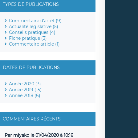
TYPES DE PUBLICATIONS
Commentaire d'arrêt (9)
Actualité législative (5)
Conseils pratiques (4)
Fiche pratique (3)
Commentaire article (1)
DATES DE PUBLICATIONS
Année 2020 (3)
Année 2019 (15)
Année 2018 (6)
COMMENTAIRES RÉCENTS
Par miyako le 01/04/2020 à 10:16