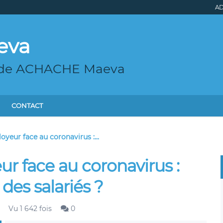
AD
eva
g de ACHACHE Maeva
CONTACT
oyeur face au coronavirus :...
ur face au coronavirus :
 des salariés ?
Vu 1 642 fois
0