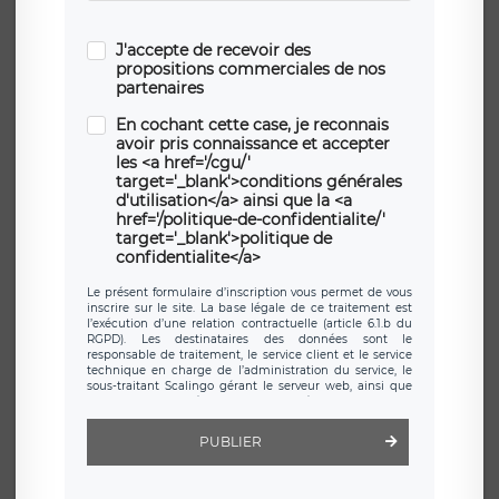
J'accepte de recevoir des
propositions commerciales de nos
partenaires
En cochant cette case, je reconnais
avoir pris connaissance et accepter
les <a href='/cgu/'
target='_blank'>conditions générales
d'utilisation</a> ainsi que la <a
href='/politique-de-confidentialite/'
target='_blank'>politique de
confidentialite</a>
Le présent formulaire d’inscription vous permet de vous
inscrire sur le site. La base légale de ce traitement est
l’exécution d’une relation contractuelle (article 6.1.b du
RGPD). Les destinataires des données sont le
responsable de traitement, le service client et le service
technique en charge de l’administration du service, le
sous-traitant Scalingo gérant le serveur web, ainsi que
toute personne légalement autorisée. Le formulaire
d’inscription est hébergé sur un serveur hébergé par
Scalingo, basé en France et offrant des
clauses de
PUBLIER
protection conformes au RGPD
. Les données collectées
sont conservées jusqu’à ce que l’Internaute en sollicite la
suppression, étant entendu que vous pouvez demander
la suppression de vos données et retirer votre