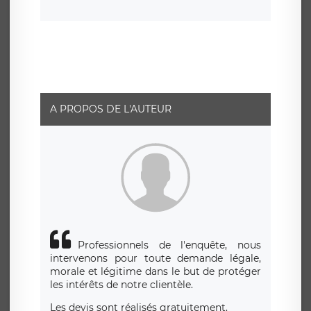
consentement à tout moment. Vous disposez également
d’un droit d’accès, de rectification ou de limitation du
traitement relatif à vos données à caractère personnel,
ainsi que d’un droit à la portabilité de vos données. Vous
pouvez exercer ces droits auprès du délégué à la
protection des données de LÉGAVOX qui exerce au siège
social de LÉGAVOX et est joignable à l’adresse mail
suivante : donneespersonnelles@legavox.fr. Le
responsable de traitement est la société LÉGAVOX, sis 9
rue Léopold Sédar Senghor, joignable à l’adresse mail :
responsabledetraitement@legavox.fr. Vous avez
A PROPOS DE L'AUTEUR
également le droit d’introduire une réclamation auprès
d’une autorité de contrôle.
Professionnels de l'enquête, nous
intervenons pour toute demande légale,
morale et légitime dans le but de protéger
les intérêts de notre clientèle.
Les devis sont réalisés gratuitement.