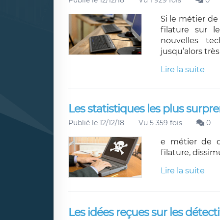
Publié le 12/12/18
Vu 1 929 fois
0
Si le métier de
filature sur l
nouvelles te
jusqu’alors très
Lire la suite
Les statistiques les plus surpre
Publié le 12/12/18
Vu 5 359 fois
0
e métier de d
filature, dissi
Lire la suite
Les idées reçues sur les détecti