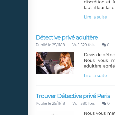
discrétion et 
faut-il leur fai
Lire la suite
Détective privé adultère
Publié le 25/11/18
Vu 1 529 fois
0
Devis de détect
Nous vous me
adultère, agréé
Lire la suite
Trouver Détective privé Paris
Publié le 25/11/18
Vu 1 380 fois
0
Nous vous mett