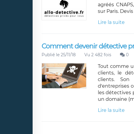
agréés CNAPS, 
sur Paris. Devi
Lire la suite
Comment devenir détective pr
Publié le 25/11/18
Vu 2 482 fois
0
Tout comme un 
clients, le dé
clients. Son
d'entreprises 
les détectives 
un domaine (mor
Lire la suite