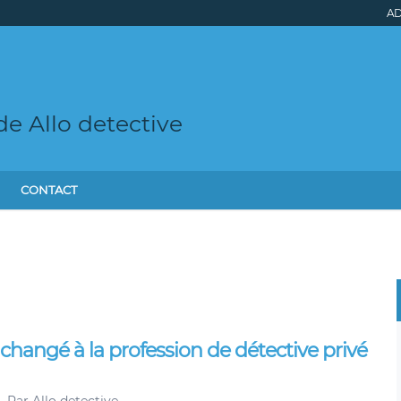
AD
de Allo detective
CONTACT
 changé à la profession de détective privé