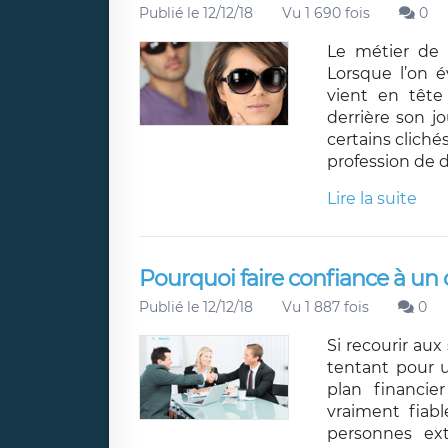
Publié le 12/12/18
Vu 1 690 fois
0
Le métier de 
Lorsque l’on é
vient en têt
derrière son j
certains cliché
profession de d
Lire la suite
Pourquoi faire confiance à un d
Publié le 12/12/18
Vu 1 887 fois
0
Si recourir au
tentant pour u
plan financie
vraiment fiab
personnes ext