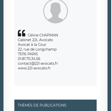
de traitement est la société LÉGAVOX, sis 9 rue Léopold
Sédar Senghor, joignable à l’adresse mail :
responsabledetraitement@legavox.fr. Vous avez également
le droit d’introduire une réclamation auprès d’une autorité
de contrôle.
Céline CHAPMAN
Cabinet 22L Avocats
Avocat à la Cour
22, rue de Longchamp
75116 PARIS
01.81.70.34.56
contact@22l-avocats.fr
www.22l-avocats.fr
THÈMES DE PUBLICATIONS