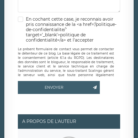
En cochant cette case, je reconnais avoir
pris connaissance de la <a href='/politique-
de-confidentialite/'
target='_blank'>politique de
confidentialité</a> et l'accepter
Le présent formulaire de contact vous permet de contacter
le détenteur de ce blog. La base légale de ce traitement est
le consentement (article 6.1.a du RGPD). Les destinataires
des données sont le blogueur, le responsable de traitement,
le service client et le service technique en charge de
l’administration du service, le sous-traitant Scalingo gérant
le serveur web, ainsi que toute personne légalement
autorisée. Le formulaire de contact à destination du
blogueur est hébergé sur un serveur hébergé par Scalingo,
ENVOYER
basé en France et offrant des
clauses de protection
conformes au RGPD
. Les données collectées sont conservées
jusqu’à ce que l’Internaute en sollicite la suppression, étant
entendu que vous pouvez demander la suppression de vos
données et retirer votre consentement à tout moment. Vous
disposez également d’un droit d’accès, de rectification ou de
limitation du traitement relatif à vos données à caractère
personnel, ainsi que d’un droit à la portabilité de vos
A PROPOS DE L'AUTEUR
données. Vous pouvez exercer ces droits auprès du délégué
à la protection des données de LÉGAVOX qui exerce au
siège social de LÉGAVOX et est joignable à l’adresse mail
suivante : donneespersonnelles@legavox.fr. Le responsable