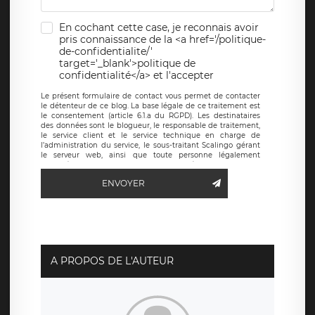
En cochant cette case, je reconnais avoir
pris connaissance de la <a href='/politique-
de-confidentialite/'
target='_blank'>politique de
confidentialité</a> et l'accepter
Le présent formulaire de contact vous permet de contacter
le détenteur de ce blog. La base légale de ce traitement est
le consentement (article 6.1.a du RGPD). Les destinataires
des données sont le blogueur, le responsable de traitement,
le service client et le service technique en charge de
l’administration du service, le sous-traitant Scalingo gérant
le serveur web, ainsi que toute personne légalement
autorisée. Le formulaire de contact à destination du
blogueur est hébergé sur un serveur hébergé par Scalingo,
ENVOYER
basé en France et offrant des
clauses de protection
conformes au RGPD
. Les données collectées sont conservées
jusqu’à ce que l’Internaute en sollicite la suppression, étant
entendu que vous pouvez demander la suppression de vos
données et retirer votre consentement à tout moment. Vous
disposez également d’un droit d’accès, de rectification ou de
limitation du traitement relatif à vos données à caractère
personnel, ainsi que d’un droit à la portabilité de vos
A PROPOS DE L'AUTEUR
données. Vous pouvez exercer ces droits auprès du délégué
à la protection des données de LÉGAVOX qui exerce au
siège social de LÉGAVOX et est joignable à l’adresse mail
suivante : donneespersonnelles@legavox.fr. Le responsable
de traitement est la société LÉGAVOX, sis 9 rue Léopold
Sédar Senghor, joignable à l’adresse mail :