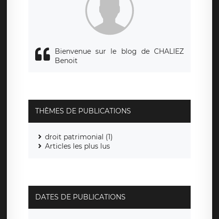
responsabledetraitement@legavox.fr. Vous avez également
le droit d’introduire une réclamation auprès d’une autorité
de contrôle.
Bienvenue sur le blog de CHALIEZ
Benoit
THÈMES DE PUBLICATIONS
droit patrimonial (1)
Articles les plus lus
DATES DE PUBLICATIONS