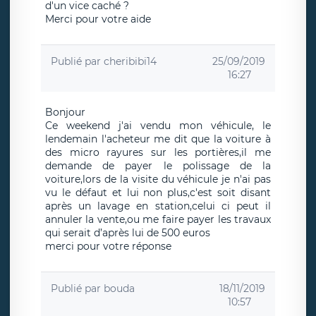
d'un vice caché ?
Merci pour votre aide
Publié par
cheribibi14
25/09/2019
16:27
Bonjour
Ce weekend j'ai vendu mon véhicule, le
lendemain l'acheteur me dit que la voiture à
des micro rayures sur les portières,il me
demande de payer le polissage de la
voiture,lors de la visite du véhicule je n'ai pas
vu le défaut et lui non plus,c'est soit disant
après un lavage en station,celui ci peut il
annuler la vente,ou me faire payer les travaux
qui serait d’après lui de 500 euros
merci pour votre réponse
Publié par
bouda
18/11/2019
10:57