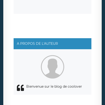
suppression, étant entendu que vous pouvez demander
la suppression de vos données et retirer votre
consentement à tout moment. Vous disposez également
d’un droit d’accès, de rectification ou de limitation du
traitement relatif à vos données à caractère personnel,
ainsi que d’un droit à la portabilité de vos données. Vous
pouvez exercer ces droits auprès du délégué à la
protection des données de LÉGAVOX qui exerce au siège
social de LÉGAVOX et est joignable à l’adresse mail
suivante : donneespersonnelles@legavox.fr. Le
responsable de traitement est la société LÉGAVOX, sis 9
rue Léopold Sédar Senghor, joignable à l’adresse mail :
responsabledetraitement@legavox.fr. Vous avez
A PROPOS DE L'AUTEUR
également le droit d’introduire une réclamation auprès
d’une autorité de contrôle.
Bienvenue sur le blog de coolover