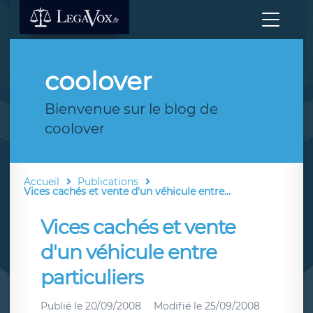
coolover
Bienvenue sur le blog de
coolover
Accueil
Publications
Vices cachés et vente d'un véhicule entre...
Vices cachés et vente
d'un véhicule entre
particuliers
Publié le
20/09/2008
Modifié le
25/09/2008