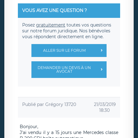
VOUS AVEZ UNE QUESTION ?
Posez
gratuitement
toutes vos questions
sur notre forum juridique. Nos bénévoles
vous répondent directement en ligne.
ALLER SUR LE FORUM
DEMANDER UN DEVIS À UN
AVOCAT
Publié par
Grégory 13720
21/03/2019
18:30
Bonjour,
J'ai vendu il y a 15 jours une Mercedes classe