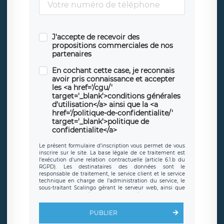
J'accepte de recevoir des
propositions commerciales de nos
partenaires
En cochant cette case, je reconnais
avoir pris connaissance et accepter
les <a href='/cgu/'
target='_blank'>conditions générales
d'utilisation</a> ainsi que la <a
href='/politique-de-confidentialite/'
target='_blank'>politique de
confidentialite</a>
Le présent formulaire d’inscription vous permet de vous
inscrire sur le site. La base légale de ce traitement est
l’exécution d’une relation contractuelle (article 6.1.b du
RGPD). Les destinataires des données sont le
responsable de traitement, le service client et le service
technique en charge de l’administration du service, le
sous-traitant Scalingo gérant le serveur web, ainsi que
toute personne légalement autorisée. Le formulaire
d’inscription est hébergé sur un serveur hébergé par
Scalingo, basé en France et offrant des
clauses de
PUBLIER
protection conformes au RGPD
. Les données collectées
sont conservées jusqu’à ce que l’Internaute en sollicite la