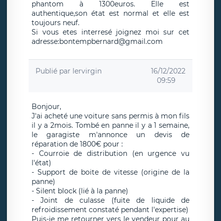
phantom à 1300euros. Elle est
authentique,son état est normal et elle est
toujours neuf.
Si vous etes interresé joignez moi sur cet
adresse:bontempbernard@gmail.com
Publié par
lervirgin
16/12/2022
09:59
Bonjour,
J'ai acheté une voiture sans permis à mon fils
il y a 2mois. Tombé en panne il y a 1 semaine,
le garagiste m'annonce un devis de
réparation de 1800€ pour :
- Courroie de distribution (en urgence vu
l'état)
- Support de boite de vitesse (origine de la
panne)
- Silent block (lié à la panne)
- Joint de culasse (fuite de liquide de
refroidissement constaté pendant l'expertise)
Puis-je me retourner vers le vendeur pour au