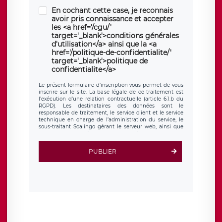
En cochant cette case, je reconnais
avoir pris connaissance et accepter
les <a href='/cgu/'
target='_blank'>conditions générales
d'utilisation</a> ainsi que la <a
href='/politique-de-confidentialite/'
target='_blank'>politique de
confidentialite</a>
Le présent formulaire d’inscription vous permet de vous
inscrire sur le site. La base légale de ce traitement est
l’exécution d’une relation contractuelle (article 6.1.b du
RGPD). Les destinataires des données sont le
responsable de traitement, le service client et le service
technique en charge de l’administration du service, le
sous-traitant Scalingo gérant le serveur web, ainsi que
toute personne légalement autorisée. Le formulaire
d’inscription est hébergé sur un serveur hébergé par
Scalingo, basé en France et offrant des
clauses de
PUBLIER
protection conformes au RGPD
. Les données collectées
sont conservées jusqu’à ce que l’Internaute en sollicite la
suppression, étant entendu que vous pouvez demander
la suppression de vos données et retirer votre
consentement à tout moment. Vous disposez également
d’un droit d’accès, de rectification ou de limitation du
traitement relatif à vos données à caractère personnel,
ainsi que d’un droit à la portabilité de vos données. Vous
pouvez exercer ces droits auprès du délégué à la
protection des données de LÉGAVOX qui exerce au siège