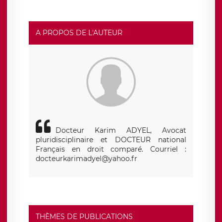
social de LÉGAVOX et est joignable à l’adresse mail
suivante : donneespersonnelles@legavox.fr. Le
responsable de traitement est la société LÉGAVOX, sis 9
rue Léopold Sédar Senghor, joignable à l’adresse mail :
responsabledetraitement@legavox.fr. Vous avez
A PROPOS DE L'AUTEUR
également le droit d’introduire une réclamation auprès
d’une autorité de contrôle.
Docteur Karim ADYEL, Avocat
pluridisciplinaire et DOCTEUR national
Français en droit comparé. Courriel :
docteurkarimadyel@yahoo.fr
THÈMES DE PUBLICATIONS