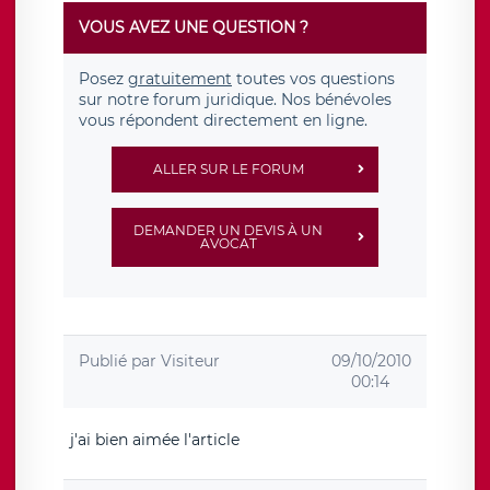
VOUS AVEZ UNE QUESTION ?
Posez
gratuitement
toutes vos questions
sur notre forum juridique. Nos bénévoles
vous répondent directement en ligne.
ALLER SUR LE FORUM
DEMANDER UN DEVIS À UN
AVOCAT
Publié par
Visiteur
09/10/2010
00:14
j'ai bien aimée l'article