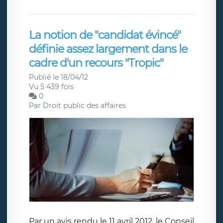
La notion de "candidat évincé"
définie assez largement dans le
cadre d'un recours "Tropic"
Publié le 18/04/12
Vu 5 439 fois
0
Par
Droit public des affaires
Par un avis rendu le 11 avril 2012, le Conseil