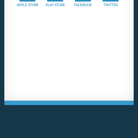
APPLE STORE
PLAY STORE
FACEBOOK
TWITTER
Mentions légales
CGU
Politique de confidentialité
Android
Iphone