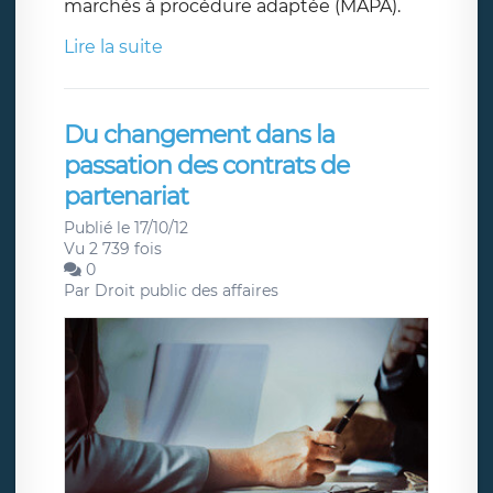
marchés à procédure adaptée (MAPA).
Lire la suite
Du changement dans la
passation des contrats de
partenariat
Publié le 17/10/12
Vu 2 739 fois
0
Par
Droit public des affaires