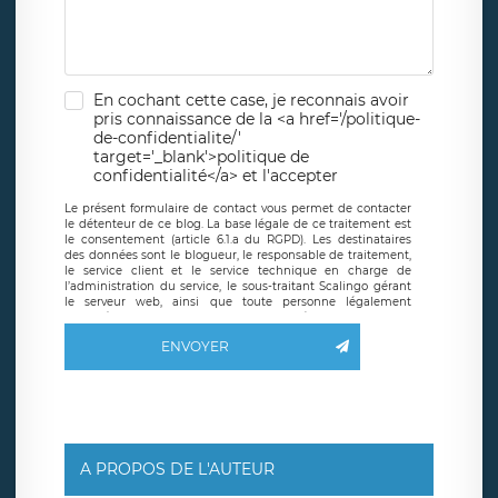
En cochant cette case, je reconnais avoir
pris connaissance de la <a href='/politique-
de-confidentialite/'
target='_blank'>politique de
confidentialité</a> et l'accepter
Le présent formulaire de contact vous permet de contacter
le détenteur de ce blog. La base légale de ce traitement est
le consentement (article 6.1.a du RGPD). Les destinataires
des données sont le blogueur, le responsable de traitement,
le service client et le service technique en charge de
l’administration du service, le sous-traitant Scalingo gérant
le serveur web, ainsi que toute personne légalement
autorisée. Le formulaire de contact à destination du
blogueur est hébergé sur un serveur hébergé par Scalingo,
ENVOYER
basé en France et offrant des
clauses de protection
conformes au RGPD
. Les données collectées sont conservées
jusqu’à ce que l’Internaute en sollicite la suppression, étant
entendu que vous pouvez demander la suppression de vos
données et retirer votre consentement à tout moment. Vous
disposez également d’un droit d’accès, de rectification ou de
limitation du traitement relatif à vos données à caractère
personnel, ainsi que d’un droit à la portabilité de vos
A PROPOS DE L'AUTEUR
données. Vous pouvez exercer ces droits auprès du délégué
à la protection des données de LÉGAVOX qui exerce au