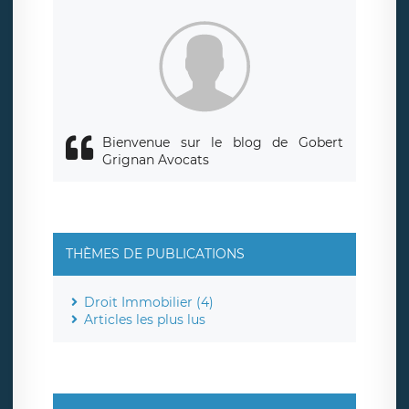
siège social de LÉGAVOX et est joignable à l’adresse mail
suivante : donneespersonnelles@legavox.fr. Le responsable
de traitement est la société LÉGAVOX, sis 9 rue Léopold
Sédar Senghor, joignable à l’adresse mail :
responsabledetraitement@legavox.fr. Vous avez également
le droit d’introduire une réclamation auprès d’une autorité
de contrôle.
Bienvenue sur le blog de Gobert
Grignan Avocats
THÈMES DE PUBLICATIONS
Droit Immobilier (4)
Articles les plus lus