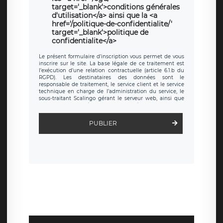
target='_blank'>conditions générales
d'utilisation</a> ainsi que la <a
href='/politique-de-confidentialite/'
target='_blank'>politique de
confidentialite</a>
Le présent formulaire d’inscription vous permet de vous
inscrire sur le site. La base légale de ce traitement est
l’exécution d’une relation contractuelle (article 6.1.b du
RGPD). Les destinataires des données sont le
responsable de traitement, le service client et le service
technique en charge de l’administration du service, le
sous-traitant Scalingo gérant le serveur web, ainsi que
toute personne légalement autorisée. Le formulaire
d’inscription est hébergé sur un serveur hébergé par
Scalingo, basé en France et offrant des
clauses de
PUBLIER
protection conformes au RGPD
. Les données collectées
sont conservées jusqu’à ce que l’Internaute en sollicite la
suppression, étant entendu que vous pouvez demander
la suppression de vos données et retirer votre
consentement à tout moment. Vous disposez également
d’un droit d’accès, de rectification ou de limitation du
traitement relatif à vos données à caractère personnel,
ainsi que d’un droit à la portabilité de vos données. Vous
pouvez exercer ces droits auprès du délégué à la
protection des données de LÉGAVOX qui exerce au siège
social de LÉGAVOX et est joignable à l’adresse mail
suivante : donneespersonnelles@legavox.fr. Le
responsable de traitement est la société LÉGAVOX, sis 9
rue Léopold Sédar Senghor, joignable à l’adresse mail :