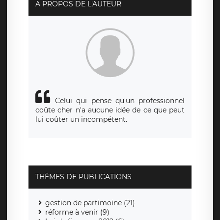
responsabledetraitement@legavox.fr. Vous avez
A PROPOS DE L'AUTEUR
également le droit d’introduire une réclamation auprès
d’une autorité de contrôle.
Celui qui pense qu'un professionnel
coûte cher n'a aucune idée de ce que peut
lui coûter un incompétent.
THÈMES DE PUBLICATIONS
gestion de partimoine (21)
réforme à venir (9)