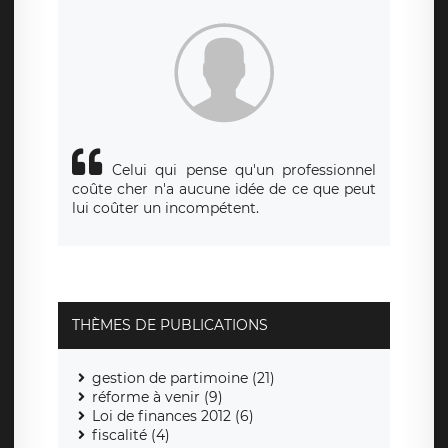
siège social de LÉGAVOX et est joignable à l’adresse mail
suivante : donneespersonnelles@legavox.fr. Le responsable
de traitement est la société LÉGAVOX, sis 9 rue Léopold
Sédar Senghor, joignable à l’adresse mail :
responsabledetraitement@legavox.fr. Vous avez également
le droit d’introduire une réclamation auprès d’une autorité
de contrôle.
Celui qui pense qu'un professionnel
coûte cher n'a aucune idée de ce que peut
lui coûter un incompétent.
THÈMES DE PUBLICATIONS
gestion de partimoine (21)
réforme à venir (9)
Loi de finances 2012 (6)
fiscalité (4)