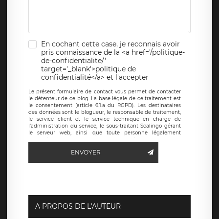
En cochant cette case, je reconnais avoir
pris connaissance de la <a href='/politique-
de-confidentialite/'
target='_blank'>politique de
confidentialité</a> et l'accepter
Le présent formulaire de contact vous permet de contacter
le détenteur de ce blog. La base légale de ce traitement est
le consentement (article 6.1.a du RGPD). Les destinataires
des données sont le blogueur, le responsable de traitement,
le service client et le service technique en charge de
l’administration du service, le sous-traitant Scalingo gérant
le serveur web, ainsi que toute personne légalement
autorisée. Le formulaire de contact à destination du
blogueur est hébergé sur un serveur hébergé par Scalingo,
ENVOYER
basé en France et offrant des
clauses de protection
conformes au RGPD
. Les données collectées sont conservées
jusqu’à ce que l’Internaute en sollicite la suppression, étant
entendu que vous pouvez demander la suppression de vos
données et retirer votre consentement à tout moment. Vous
disposez également d’un droit d’accès, de rectification ou de
limitation du traitement relatif à vos données à caractère
personnel, ainsi que d’un droit à la portabilité de vos
A PROPOS DE L'AUTEUR
données. Vous pouvez exercer ces droits auprès du délégué
à la protection des données de LÉGAVOX qui exerce au