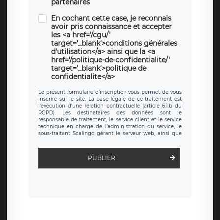
partenaires
En cochant cette case, je reconnais
avoir pris connaissance et accepter
les <a href='/cgu/'
target='_blank'>conditions générales
d'utilisation</a> ainsi que la <a
href='/politique-de-confidentialite/'
target='_blank'>politique de
confidentialite</a>
Le présent formulaire d’inscription vous permet de vous
inscrire sur le site. La base légale de ce traitement est
l’exécution d’une relation contractuelle (article 6.1.b du
RGPD). Les destinataires des données sont le
responsable de traitement, le service client et le service
technique en charge de l’administration du service, le
sous-traitant Scalingo gérant le serveur web, ainsi que
toute personne légalement autorisée. Le formulaire
d’inscription est hébergé sur un serveur hébergé par
Scalingo, basé en France et offrant des
clauses de
PUBLIER
protection conformes au RGPD
. Les données collectées
sont conservées jusqu’à ce que l’Internaute en sollicite la
suppression, étant entendu que vous pouvez demander
la suppression de vos données et retirer votre
consentement à tout moment. Vous disposez également
d’un droit d’accès, de rectification ou de limitation du
traitement relatif à vos données à caractère personnel,
ainsi que d’un droit à la portabilité de vos données. Vous
pouvez exercer ces droits auprès du délégué à la