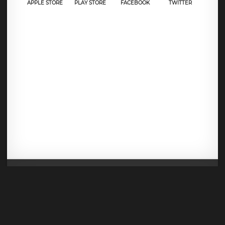
APPLE STORE
PLAY STORE
FACEBOOK
TWITTER
Mentions légales
CGU
Politique de confidentialité
Android
Iphone