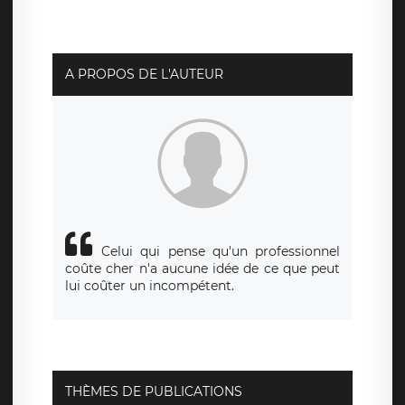
protection des données de LÉGAVOX qui exerce au siège
social de LÉGAVOX et est joignable à l’adresse mail
suivante : donneespersonnelles@legavox.fr. Le
responsable de traitement est la société LÉGAVOX, sis 9
rue Léopold Sédar Senghor, joignable à l’adresse mail :
responsabledetraitement@legavox.fr. Vous avez
A PROPOS DE L'AUTEUR
également le droit d’introduire une réclamation auprès
d’une autorité de contrôle.
Celui qui pense qu'un professionnel
coûte cher n'a aucune idée de ce que peut
lui coûter un incompétent.
THÈMES DE PUBLICATIONS