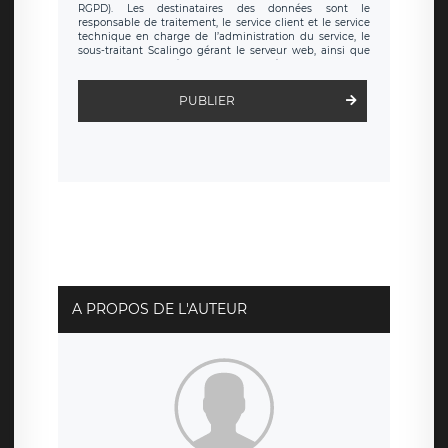
RGPD). Les destinataires des données sont le
responsable de traitement, le service client et le service
technique en charge de l’administration du service, le
sous-traitant Scalingo gérant le serveur web, ainsi que
toute personne légalement autorisée. Le formulaire
d’inscription est hébergé sur un serveur hébergé par
Scalingo, basé en France et offrant des
clauses de
PUBLIER
protection conformes au RGPD
. Les données collectées
sont conservées jusqu’à ce que l’Internaute en sollicite la
suppression, étant entendu que vous pouvez demander
la suppression de vos données et retirer votre
consentement à tout moment. Vous disposez également
d’un droit d’accès, de rectification ou de limitation du
traitement relatif à vos données à caractère personnel,
ainsi que d’un droit à la portabilité de vos données. Vous
pouvez exercer ces droits auprès du délégué à la
protection des données de LÉGAVOX qui exerce au siège
social de LÉGAVOX et est joignable à l’adresse mail
suivante : donneespersonnelles@legavox.fr. Le
responsable de traitement est la société LÉGAVOX, sis 9
rue Léopold Sédar Senghor, joignable à l’adresse mail :
responsabledetraitement@legavox.fr. Vous avez
A PROPOS DE L'AUTEUR
également le droit d’introduire une réclamation auprès
d’une autorité de contrôle.