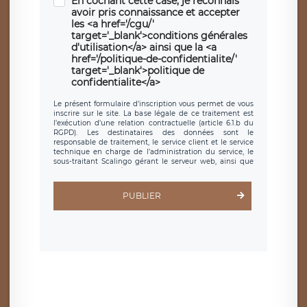
En cochant cette case, je reconnais
avoir pris connaissance et accepter
les <a href='/cgu/'
target='_blank'>conditions générales
d'utilisation</a> ainsi que la <a
href='/politique-de-confidentialite/'
target='_blank'>politique de
confidentialite</a>
Le présent formulaire d’inscription vous permet de vous
inscrire sur le site. La base légale de ce traitement est
l’exécution d’une relation contractuelle (article 6.1.b du
RGPD). Les destinataires des données sont le
responsable de traitement, le service client et le service
technique en charge de l’administration du service, le
sous-traitant Scalingo gérant le serveur web, ainsi que
toute personne légalement autorisée. Le formulaire
d’inscription est hébergé sur un serveur hébergé par
Scalingo, basé en France et offrant des
clauses de
PUBLIER
protection conformes au RGPD
. Les données collectées
sont conservées jusqu’à ce que l’Internaute en sollicite la
suppression, étant entendu que vous pouvez demander
la suppression de vos données et retirer votre
consentement à tout moment. Vous disposez également
d’un droit d’accès, de rectification ou de limitation du
traitement relatif à vos données à caractère personnel,
ainsi que d’un droit à la portabilité de vos données. Vous
pouvez exercer ces droits auprès du délégué à la
protection des données de LÉGAVOX qui exerce au siège
social de LÉGAVOX et est joignable à l’adresse mail
suivante : donneespersonnelles@legavox.fr. Le