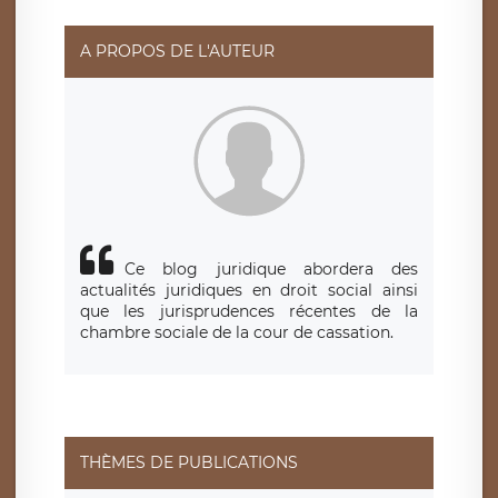
responsable de traitement est la société LÉGAVOX, sis 9
rue Léopold Sédar Senghor, joignable à l’adresse mail :
responsabledetraitement@legavox.fr. Vous avez
A PROPOS DE L'AUTEUR
également le droit d’introduire une réclamation auprès
d’une autorité de contrôle.
Ce blog juridique abordera des
actualités juridiques en droit social ainsi
que les jurisprudences récentes de la
chambre sociale de la cour de cassation.
THÈMES DE PUBLICATIONS