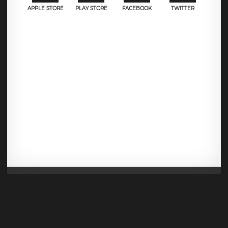
APPLE STORE
PLAY STORE
FACEBOOK
TWITTER
Mentions légales
CGU
Politique de confidentialité
Android
Iphone