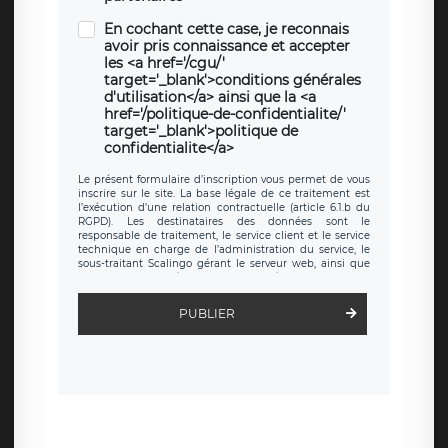
En cochant cette case, je reconnais
avoir pris connaissance et accepter
les <a href='/cgu/'
target='_blank'>conditions générales
d'utilisation</a> ainsi que la <a
href='/politique-de-confidentialite/'
target='_blank'>politique de
confidentialite</a>
Le présent formulaire d’inscription vous permet de vous
inscrire sur le site. La base légale de ce traitement est
l’exécution d’une relation contractuelle (article 6.1.b du
RGPD). Les destinataires des données sont le
responsable de traitement, le service client et le service
technique en charge de l’administration du service, le
sous-traitant Scalingo gérant le serveur web, ainsi que
toute personne légalement autorisée. Le formulaire
d’inscription est hébergé sur un serveur hébergé par
Scalingo, basé en France et offrant des
clauses de
PUBLIER
protection conformes au RGPD
. Les données collectées
sont conservées jusqu’à ce que l’Internaute en sollicite la
suppression, étant entendu que vous pouvez demander
la suppression de vos données et retirer votre
consentement à tout moment. Vous disposez également
d’un droit d’accès, de rectification ou de limitation du
traitement relatif à vos données à caractère personnel,
ainsi que d’un droit à la portabilité de vos données. Vous
pouvez exercer ces droits auprès du délégué à la
protection des données de LÉGAVOX qui exerce au siège