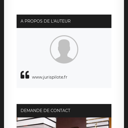
social de LÉGAVOX et est joignable à l’adresse mail
suivante : donneespersonnelles@legavox.fr. Le
responsable de traitement est la société LÉGAVOX, sis 9
rue Léopold Sédar Senghor, joignable à l’adresse mail :
responsabledetraitement@legavox.fr. Vous avez
A PROPOS DE L'AUTEUR
également le droit d’introduire une réclamation auprès
d’une autorité de contrôle.
www.jurispilote.fr
DEMANDE DE CONTACT