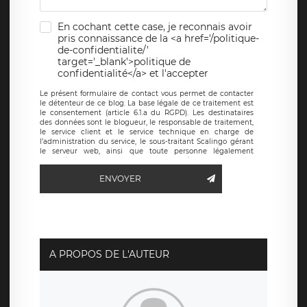
En cochant cette case, je reconnais avoir
pris connaissance de la <a href='/politique-
de-confidentialite/'
target='_blank'>politique de
confidentialité</a> et l'accepter
Le présent formulaire de contact vous permet de contacter
le détenteur de ce blog. La base légale de ce traitement est
le consentement (article 6.1.a du RGPD). Les destinataires
des données sont le blogueur, le responsable de traitement,
le service client et le service technique en charge de
l’administration du service, le sous-traitant Scalingo gérant
le serveur web, ainsi que toute personne légalement
autorisée. Le formulaire de contact à destination du
blogueur est hébergé sur un serveur hébergé par Scalingo,
ENVOYER
basé en France et offrant des
clauses de protection
conformes au RGPD
. Les données collectées sont conservées
jusqu’à ce que l’Internaute en sollicite la suppression, étant
entendu que vous pouvez demander la suppression de vos
données et retirer votre consentement à tout moment. Vous
disposez également d’un droit d’accès, de rectification ou de
limitation du traitement relatif à vos données à caractère
personnel, ainsi que d’un droit à la portabilité de vos
A PROPOS DE L'AUTEUR
données. Vous pouvez exercer ces droits auprès du délégué
à la protection des données de LÉGAVOX qui exerce au
siège social de LÉGAVOX et est joignable à l’adresse mail
suivante : donneespersonnelles@legavox.fr. Le responsable
de traitement est la société LÉGAVOX, sis 9 rue Léopold
Sédar Senghor, joignable à l’adresse mail :