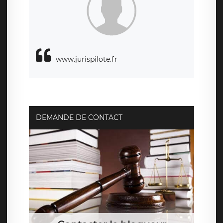
responsabledetraitement@legavox.fr. Vous avez également
le droit d’introduire une réclamation auprès d’une autorité
de contrôle.
www.jurispilote.fr
DEMANDE DE CONTACT