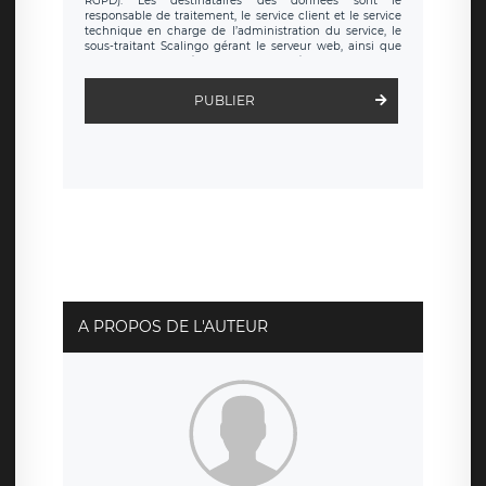
RGPD). Les destinataires des données sont le
responsable de traitement, le service client et le service
technique en charge de l’administration du service, le
sous-traitant Scalingo gérant le serveur web, ainsi que
toute personne légalement autorisée. Le formulaire
d’inscription est hébergé sur un serveur hébergé par
Scalingo, basé en France et offrant des
clauses de
PUBLIER
protection conformes au RGPD
. Les données collectées
sont conservées jusqu’à ce que l’Internaute en sollicite la
suppression, étant entendu que vous pouvez demander
la suppression de vos données et retirer votre
consentement à tout moment. Vous disposez également
d’un droit d’accès, de rectification ou de limitation du
traitement relatif à vos données à caractère personnel,
ainsi que d’un droit à la portabilité de vos données. Vous
pouvez exercer ces droits auprès du délégué à la
protection des données de LÉGAVOX qui exerce au siège
social de LÉGAVOX et est joignable à l’adresse mail
suivante : donneespersonnelles@legavox.fr. Le
responsable de traitement est la société LÉGAVOX, sis 9
rue Léopold Sédar Senghor, joignable à l’adresse mail :
responsabledetraitement@legavox.fr. Vous avez
A PROPOS DE L'AUTEUR
également le droit d’introduire une réclamation auprès
d’une autorité de contrôle.