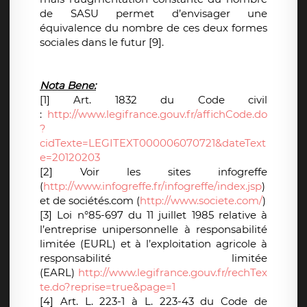
de SASU permet d’envisager une
équivalence du nombre de ces deux formes
sociales dans le futur [9].
Nota Bene:
[1] Art. 1832 du Code civil
:
http://www.legifrance.gouv.fr/affichCode.do
?
cidTexte=LEGITEXT000006070721&dateText
e=20120203
[2] Voir les sites infogreffe
(
http://www.infogreffe.fr/infogreffe/index.jsp
)
et de sociétés.com (
http://www.societe.com/
)
[3] Loi n°85-697 du 11 juillet 1985 relative à
l’entreprise unipersonnelle à responsabilité
limitée (EURL) et à l’exploitation agricole à
responsabilité limitée
(EARL)
http://www.legifrance.gouv.fr/rechTex
te.do?reprise=true&page=1
[4] Art. L. 223-1 à L. 223-43 du Code de