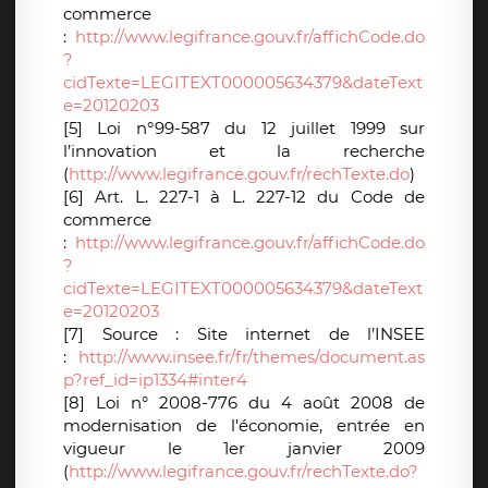
commerce
:
http://www.legifrance.gouv.fr/affichCode.do
?
cidTexte=LEGITEXT000005634379&dateText
e=20120203
[5] Loi n°99-587 du 12 juillet 1999 sur
l’innovation et la recherche
(
http://www.legifrance.gouv.fr/rechTexte.do
)
[6] Art. L. 227-1 à L. 227-12 du Code de
commerce
:
http://www.legifrance.gouv.fr/affichCode.do
?
cidTexte=LEGITEXT000005634379&dateText
e=20120203
[7] Source : Site internet de l’INSEE
:
http://www.insee.fr/fr/themes/document.as
p?ref_id=ip1334#inter4
[8] Loi n° 2008-776 du 4 août 2008 de
modernisation de l'économie, entrée en
vigueur le 1er janvier 2009
(
http://www.legifrance.gouv.fr/rechTexte.do?