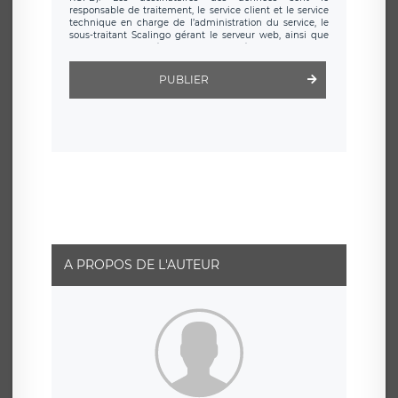
responsable de traitement, le service client et le service
technique en charge de l’administration du service, le
sous-traitant Scalingo gérant le serveur web, ainsi que
toute personne légalement autorisée. Le formulaire
d’inscription est hébergé sur un serveur hébergé par
Scalingo, basé en France et offrant des
clauses de
PUBLIER
protection conformes au RGPD
. Les données collectées
sont conservées jusqu’à ce que l’Internaute en sollicite la
suppression, étant entendu que vous pouvez demander
la suppression de vos données et retirer votre
consentement à tout moment. Vous disposez également
d’un droit d’accès, de rectification ou de limitation du
traitement relatif à vos données à caractère personnel,
ainsi que d’un droit à la portabilité de vos données. Vous
pouvez exercer ces droits auprès du délégué à la
protection des données de LÉGAVOX qui exerce au siège
social de LÉGAVOX et est joignable à l’adresse mail
suivante : donneespersonnelles@legavox.fr. Le
responsable de traitement est la société LÉGAVOX, sis 9
rue Léopold Sédar Senghor, joignable à l’adresse mail :
responsabledetraitement@legavox.fr. Vous avez
A PROPOS DE L'AUTEUR
également le droit d’introduire une réclamation auprès
d’une autorité de contrôle.