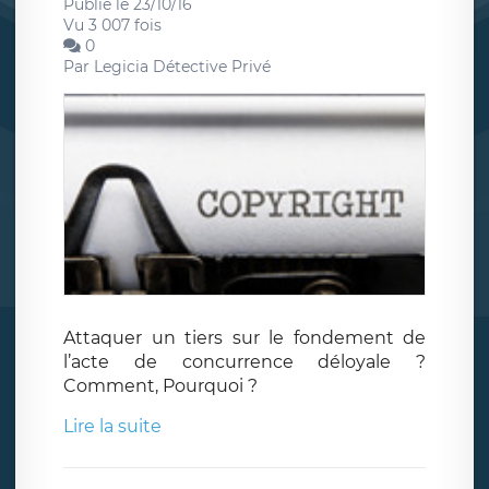
Publié le 23/10/16
Vu 3 007 fois
0
Par
Legicia Détective Privé
Attaquer un tiers sur le fondement de
l’acte de concurrence déloyale ?
Comment, Pourquoi ?
Lire la suite