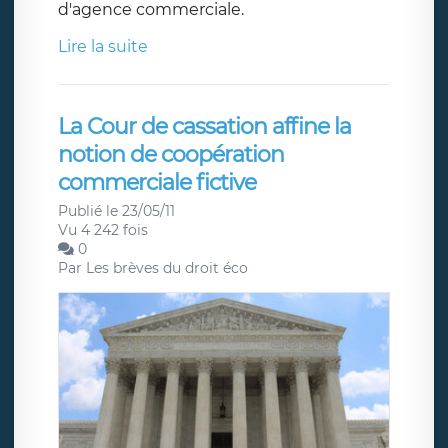
d'agence commerciale.
Lire la suite
La Cour de cassation affine la
notion de coopération
commerciale fictive
Publié le 23/05/11
Vu 4 242 fois
0
Par
Les brèves du droit éco