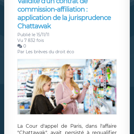
Validité d'un contrat de
commission-affiliation :
application de la jurisprudence
Chattawak
Publié le 15/11/11
Vu 7 832 fois
0
Par
Les brèves du droit éco
La Cour d'appel de Paris, dans l'affaire
"Chattawak", avait persisté à requalifier