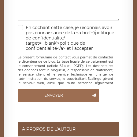
En cochant cette case, je reconnais avoir
pris connaissance de la <a href='/politique-
de-confidentialite/'
target='_blank'>politique de
confidentialité</a> et l'accepter
Le présent formulaire de contact vous permet de contacter
le détenteur de ce blog. La base légale de ce traitement est
le consentement (article 6.1.a du RGPD). Les destinataires
des données sont le blogueur, le responsable de traitement,
le service client et le service technique en charge de
l’administration du service, le sous-traitant Scalingo gérant
le serveur web, ainsi que toute personne légalement
autorisée. Le formulaire de contact à destination du
blogueur est hébergé sur un serveur hébergé par Scalingo,
ENVOYER
basé en France et offrant des
clauses de protection
conformes au RGPD
. Les données collectées sont conservées
jusqu’à ce que l’Internaute en sollicite la suppression, étant
entendu que vous pouvez demander la suppression de vos
données et retirer votre consentement à tout moment. Vous
disposez également d’un droit d’accès, de rectification ou de
limitation du traitement relatif à vos données à caractère
personnel, ainsi que d’un droit à la portabilité de vos
A PROPOS DE L'AUTEUR
données. Vous pouvez exercer ces droits auprès du délégué
à la protection des données de LÉGAVOX qui exerce au