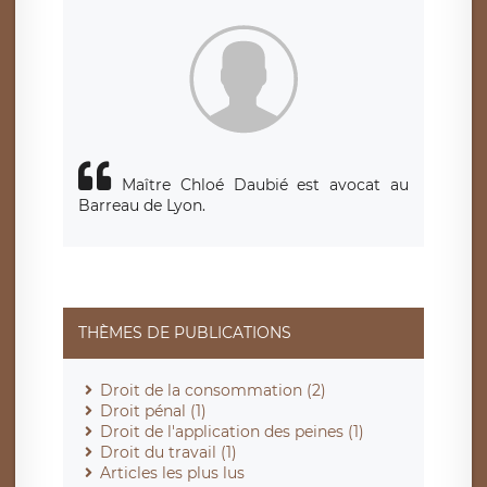
siège social de LÉGAVOX et est joignable à l’adresse mail
suivante : donneespersonnelles@legavox.fr. Le responsable
de traitement est la société LÉGAVOX, sis 9 rue Léopold
Sédar Senghor, joignable à l’adresse mail :
responsabledetraitement@legavox.fr. Vous avez également
le droit d’introduire une réclamation auprès d’une autorité
de contrôle.
Maître Chloé Daubié est avocat au
Barreau de Lyon.
THÈMES DE PUBLICATIONS
Droit de la consommation (2)
Droit pénal (1)
Droit de l'application des peines (1)
Droit du travail (1)
Articles les plus lus