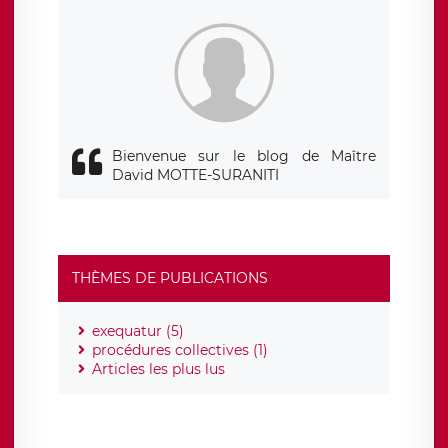
siège social de LÉGAVOX et est joignable à l’adresse mail
suivante : donneespersonnelles@legavox.fr. Le responsable
de traitement est la société LÉGAVOX, sis 9 rue Léopold
Sédar Senghor, joignable à l’adresse mail :
responsabledetraitement@legavox.fr. Vous avez également
le droit d’introduire une réclamation auprès d’une autorité
de contrôle.
Bienvenue sur le blog de Maître
David MOTTE-SURANITI
THÈMES DE PUBLICATIONS
exequatur (5)
procédures collectives (1)
Articles les plus lus