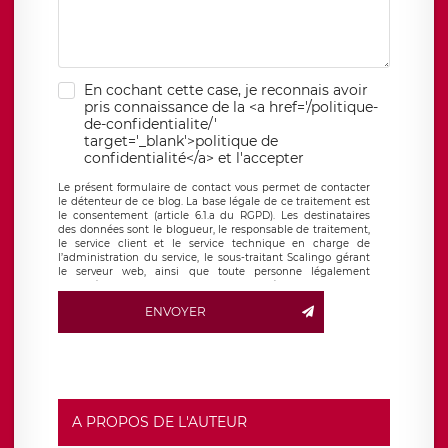
En cochant cette case, je reconnais avoir
pris connaissance de la <a href='/politique-
de-confidentialite/'
target='_blank'>politique de
confidentialité</a> et l'accepter
Le présent formulaire de contact vous permet de contacter
le détenteur de ce blog. La base légale de ce traitement est
le consentement (article 6.1.a du RGPD). Les destinataires
des données sont le blogueur, le responsable de traitement,
le service client et le service technique en charge de
l’administration du service, le sous-traitant Scalingo gérant
le serveur web, ainsi que toute personne légalement
autorisée. Le formulaire de contact à destination du
blogueur est hébergé sur un serveur hébergé par Scalingo,
ENVOYER
basé en France et offrant des
clauses de protection
conformes au RGPD
. Les données collectées sont conservées
jusqu’à ce que l’Internaute en sollicite la suppression, étant
entendu que vous pouvez demander la suppression de vos
données et retirer votre consentement à tout moment. Vous
disposez également d’un droit d’accès, de rectification ou de
limitation du traitement relatif à vos données à caractère
personnel, ainsi que d’un droit à la portabilité de vos
A PROPOS DE L'AUTEUR
données. Vous pouvez exercer ces droits auprès du délégué
à la protection des données de LÉGAVOX qui exerce au