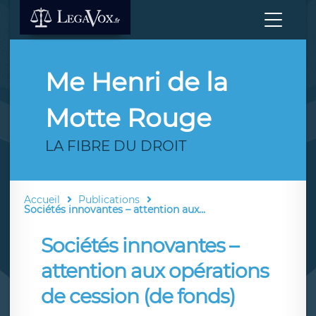
Me Henri de la
Motte Rouge
LA FIBRE DU DROIT
Accueil
Publications
Sociétés innovantes – attention aux...
Sociétés innovantes –
attention aux opérations
de cession (de fonds)