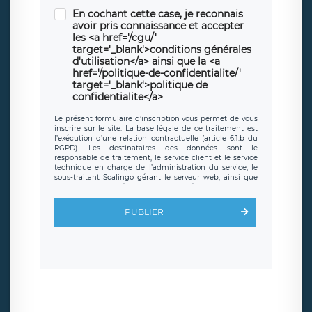
En cochant cette case, je reconnais
avoir pris connaissance et accepter
les <a href='/cgu/'
target='_blank'>conditions générales
d'utilisation</a> ainsi que la <a
href='/politique-de-confidentialite/'
target='_blank'>politique de
confidentialite</a>
Le présent formulaire d’inscription vous permet de vous
inscrire sur le site. La base légale de ce traitement est
l’exécution d’une relation contractuelle (article 6.1.b du
RGPD). Les destinataires des données sont le
responsable de traitement, le service client et le service
technique en charge de l’administration du service, le
sous-traitant Scalingo gérant le serveur web, ainsi que
toute personne légalement autorisée. Le formulaire
d’inscription est hébergé sur un serveur hébergé par
Scalingo, basé en France et offrant des
clauses de
PUBLIER
protection conformes au RGPD
. Les données collectées
sont conservées jusqu’à ce que l’Internaute en sollicite la
suppression, étant entendu que vous pouvez demander
la suppression de vos données et retirer votre
consentement à tout moment. Vous disposez également
d’un droit d’accès, de rectification ou de limitation du
traitement relatif à vos données à caractère personnel,
ainsi que d’un droit à la portabilité de vos données. Vous
pouvez exercer ces droits auprès du délégué à la
protection des données de LÉGAVOX qui exerce au siège