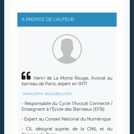
social de LÉGAVOX et est joignable à l’adresse mail
suivante : donneespersonnelles@legavox.fr. Le
responsable de traitement est la société LÉGAVOX, sis 9
rue Léopold Sédar Senghor, joignable à l’adresse mail :
responsabledetraitement@legavox.fr. Vous avez
A PROPOS DE L'AUTEUR
également le droit d’introduire une réclamation auprès
d’une autorité de contrôle.
Henri de La Motte Rouge, Avocat au
barreau de Paris, expert en IP/IT
www.tlmr-avocats.com
- Responsable du Cycle l'Avocat Connecté /
Enseignant à l'Ecole des Barreaux (EFB)
- Expert au Conseil National du Numérique
- CIL désigné auprès de la CNIL et du