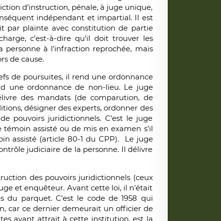
iction d’instruction, pénale, à juge unique,
nséquent indépendant et impartial. Il est
oit par plainte avec constitution de partie
harge, c’est-à-dire qu’il doit trouver les
a personne à l’infraction reprochée, mais
rs de cause.
efs de poursuites, il rend une ordonnance
rend une ordonnance de non-lieu. Le juge
 délivre des mandats (de comparution, de
ditions, désigner des experts, ordonner des
e pouvoirs juridictionnels. C’est le juge
de témoin assisté ou de mis en examen s’il
in assisté (article 80-1 du CPP). Le juge
trôle judiciaire de la personne. Il délivre
struction des pouvoirs juridictionnels (ceux
ge et enquêteur. Avant cette loi, il n’était
res du parquet. C’est le code de 1958 qui
on, car ce dernier demeurait un officier de
es ayant attrait à cette institution, est la