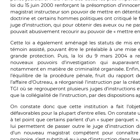
loi du 15 juin 2000 renforçant la présomption d’innocenc
magistrat instructeur son pouvoir de mettre en détention
doctrine et certains hommes politiques ont critiqué le 
juge d’instruction, qui pour obtenir des aveux ou ne pas
pouvait abusivement recourir au pouvoir de « mettre en 
Cette loi a également aménagé les statuts de mis en 
témoin assisté, pouvant être le préalable à une mise 
grande protection. Puis, la loi du 9 mars 2004 a 
nouveaux pouvoirs d’investigation qui auparavant
notamment en matière de criminalité organisée. Enfin, 
l’équilibre de la procédure pénale, fruit du rapport 
l’affaire d’Outreau, a réorganisé l’instruction par la créa
TGI où se regrouperont plusieurs juges d’instructions et
que la collégialité de l’instruction, par des dispositions a
On constate donc que cette institution a fait l’ob
défavorables pour la plupart d’entre elles. On constate
à tel point que certains parlent d’un « super parquet 
lui permettent de passer outre le juge d’instruction 
d’un nouveau magistrat compétent pour connaître d
provisoire s’est substitué au juge d’instruction dans l’ex