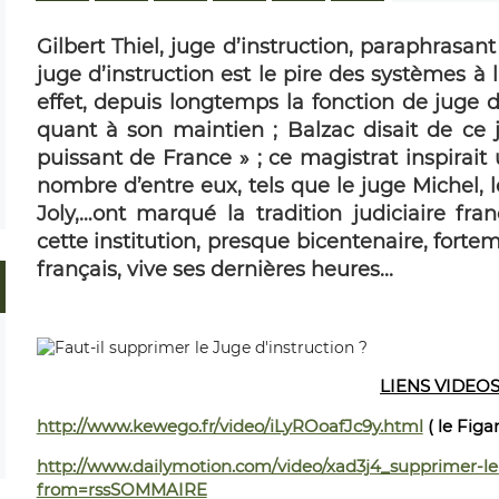
Gilbert Thiel, juge d’instruction, paraphrasant
juge d’instruction est le pire des systèmes à 
effet, depuis longtemps la fonction de juge d
quant à son maintien ; Balzac disait de ce j
puissant de France » ; ce magistrat inspirait
nombre d’entre eux, tels que le juge Michel, 
Joly,…ont marqué la tradition judiciaire fra
cette institution, presque bicentenaire, fort
français, vive ses dernières heures...
LIENS VIDEO
http://www.kewego.fr/video/iLyROoafJc9y.html
( le Fig
http://www.dailymotion.com/video/xad3j4_supprimer-le
from=rssSOMMAIRE