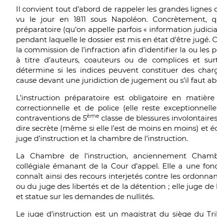
Il convient tout d’abord de rappeler les grandes lignes d
vu le jour en 1811 sous Napoléon. Concrètement, qu’e
préparatoire (qu’on appelle parfois « information judici
pendant laquelle le dossier est mis en état d’être jugé. C’
la commission de l’infraction afin d’identifier la ou les
à titre d’auteurs, coauteurs ou de complices et sur
détermine si les indices peuvent constituer des char
cause devant une juridiction de jugement ou s’il faut ab
L’instruction préparatoire est obligatoire en matière
correctionnelle et de police (elle reste exceptionnelle
ème
contraventions de 5
classe de blessures involontaires
dire secrète (même si elle l’est de moins en moins) et éc
juge d’instruction et la chambre de l’instruction.
La Chambre de l’instruction, anciennement Chambre
collégiale émanant de la Cour d’appel. Elle a une fonc
connaît ainsi des recours interjetés contre les ordonnan
ou du juge des libertés et de la détention ; elle juge de
et statue sur les demandes de nullités.
Le juge d’instruction est un magistrat du siège du T