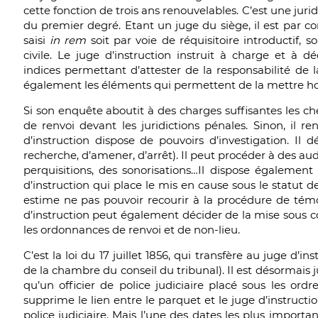
cette fonction de trois ans renouvelables. C’est une jurid
du premier degré. Etant un juge du siège, il est par co
saisi
in rem
soit par voie de réquisitoire introductif, s
civile. Le juge d’instruction instruit à charge et à déc
indices permettant d’attester de la responsabilité de l
également les éléments qui permettent de la mettre ho
Si son enquête aboutit à des charges suffisantes les ch
de renvoi devant les juridictions pénales. Sinon, il 
d’instruction dispose de pouvoirs d’investigation. Il
recherche, d’amener, d’arrêt). Il peut procéder à des au
perquisitions, des sonorisations…Il dispose également d
d’instruction qui place le mis en cause sous le statut 
estime ne pas pouvoir recourir à la procédure de témo
d’instruction peut également décider de la mise sous con
les ordonnances de renvoi et de non-lieu.
C’est la loi du 17 juillet 1856, qui transfère au juge d’in
de la chambre du conseil du tribunal). Il est désormais ju
qu’un officier de police judiciaire placé sous les ord
supprime le lien entre le parquet et le juge d’instructi
police judiciaire. Mais l’une des dates les plus important