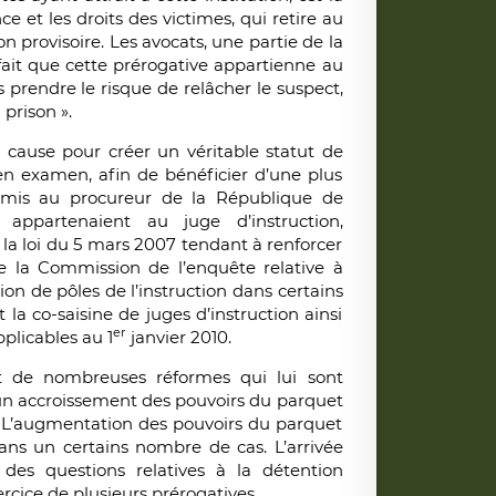
e et les droits des victimes, qui retire au
 provisoire. Les avocats, une partie de la
fait que cette prérogative appartienne au
 prendre le risque de relâcher le suspect,
prison ».
cause pour créer un véritable statut de
en examen, afin de bénéficier d’une plus
remis au procureur de la République de
 appartenaient au juge d’instruction,
la loi du 5 mars 2007 tendant à renforcer
de la Commission de l’enquête relative à
tion de pôles de l’instruction dans certains
 la co-saisine de juges d’instruction ainsi
er
pplicables au 1
janvier 2010.
jet de nombreuses réformes qui lui sont
 un accroissement des pouvoirs du parquet
». L’augmentation des pouvoirs du parquet
dans un certains nombre de cas. L’arrivée
es questions relatives à la détention
ercice de plusieurs prérogatives.