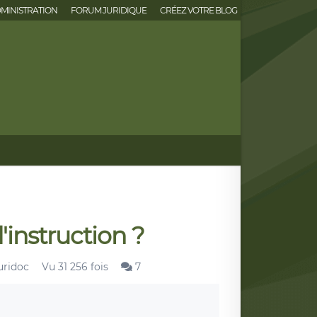
MINISTRATION
FORUM JURIDIQUE
CRÉEZ VOTRE BLOG
'instruction ?
uridoc
Vu 31 256 fois
7