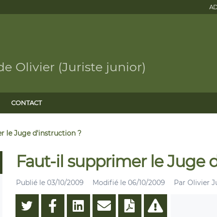
AD
 Olivier (Juriste junior)
CONTACT
r le Juge d'instruction ?
Faut-il supprimer le Juge d
Publié le
03/10/2009
Modifié le
06/10/2009
Par
Olivier J