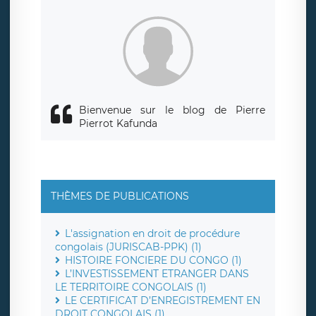
siège social de LÉGAVOX et est joignable à l’adresse mail
suivante : donneespersonnelles@legavox.fr. Le responsable
de traitement est la société LÉGAVOX, sis 9 rue Léopold
Sédar Senghor, joignable à l’adresse mail :
responsabledetraitement@legavox.fr. Vous avez également
le droit d’introduire une réclamation auprès d’une autorité
de contrôle.
Bienvenue sur le blog de Pierre
Pierrot Kafunda
THÈMES DE PUBLICATIONS
L'assignation en droit de procédure
congolais (JURISCAB-PPK) (1)
HISTOIRE FONCIERE DU CONGO (1)
L’INVESTISSEMENT ETRANGER DANS
LE TERRITOIRE CONGOLAIS (1)
LE CERTIFICAT D’ENREGISTREMENT EN
DROIT CONGOLAIS (1)