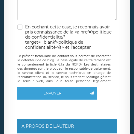
En cochant cette case, je reconnais avoir
pris connaissance de la <a href='/politique-
de-confidentialite/'
target='_blank'>politique de
confidentialité</a> et l'accepter
Le présent formulaire de contact vous permet de contacter
le détenteur de ce blog. La base légale de ce traitement est
le consentement (article 6.1.a du RGPD). Les destinataires
des données sont le blogueur, le responsable de traitement,
le service client et le service technique en charge de
l’administration du service, le sous-traitant Scalingo gérant
le serveur web, ainsi que toute personne légalement
autorisée. Le formulaire de contact à destination du
blogueur est hébergé sur un serveur hébergé par Scalingo,
ENVOYER
basé en France et offrant des
clauses de protection
conformes au RGPD
. Les données collectées sont conservées
jusqu’à ce que l’Internaute en sollicite la suppression, étant
entendu que vous pouvez demander la suppression de vos
données et retirer votre consentement à tout moment. Vous
disposez également d’un droit d’accès, de rectification ou de
limitation du traitement relatif à vos données à caractère
personnel, ainsi que d’un droit à la portabilité de vos
A PROPOS DE L'AUTEUR
données. Vous pouvez exercer ces droits auprès du délégué
à la protection des données de LÉGAVOX qui exerce au