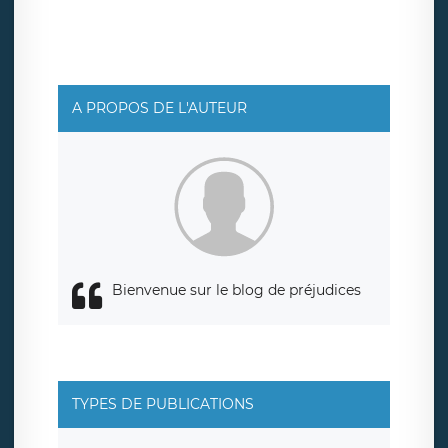
ainsi que d’un droit à la portabilité de vos données. Vous
pouvez exercer ces droits auprès du délégué à la
protection des données de LÉGAVOX qui exerce au siège
social de LÉGAVOX et est joignable à l’adresse mail
suivante : donneespersonnelles@legavox.fr. Le
responsable de traitement est la société LÉGAVOX, sis 9
rue Léopold Sédar Senghor, joignable à l’adresse mail :
responsabledetraitement@legavox.fr. Vous avez
A PROPOS DE L'AUTEUR
également le droit d’introduire une réclamation auprès
d’une autorité de contrôle.
Bienvenue sur le blog de préjudices
TYPES DE PUBLICATIONS