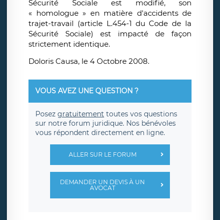
Sécurité Sociale est modifié, son
« homologue » en matière d'accidents de
trajet-travail (article L.454-1 du Code de la
Sécurité Sociale) est impacté de façon
strictement identique.
Doloris Causa, le 4 Octobre 2008.
VOUS AVEZ UNE QUESTION ?
Posez
gratuitement
toutes vos questions
sur notre forum juridique. Nos bénévoles
vous répondent directement en ligne.
ALLER SUR LE FORUM
DEMANDER UN DEVIS À UN
AVOCAT