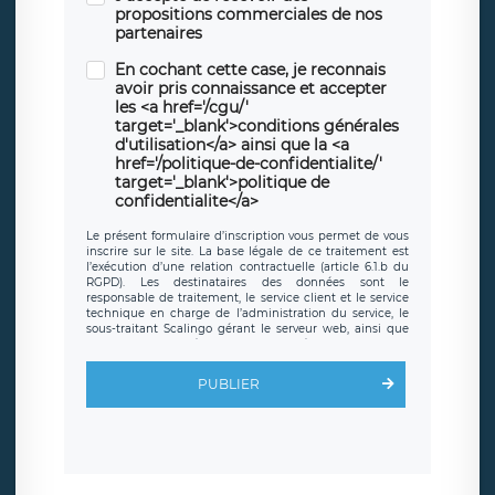
propositions commerciales de nos
partenaires
En cochant cette case, je reconnais
avoir pris connaissance et accepter
les <a href='/cgu/'
target='_blank'>conditions générales
d'utilisation</a> ainsi que la <a
href='/politique-de-confidentialite/'
target='_blank'>politique de
confidentialite</a>
Le présent formulaire d’inscription vous permet de vous
inscrire sur le site. La base légale de ce traitement est
l’exécution d’une relation contractuelle (article 6.1.b du
RGPD). Les destinataires des données sont le
responsable de traitement, le service client et le service
technique en charge de l’administration du service, le
sous-traitant Scalingo gérant le serveur web, ainsi que
toute personne légalement autorisée. Le formulaire
d’inscription est hébergé sur un serveur hébergé par
Scalingo, basé en France et offrant des
clauses de
PUBLIER
protection conformes au RGPD
. Les données collectées
sont conservées jusqu’à ce que l’Internaute en sollicite la
suppression, étant entendu que vous pouvez demander
la suppression de vos données et retirer votre
consentement à tout moment. Vous disposez également
d’un droit d’accès, de rectification ou de limitation du
traitement relatif à vos données à caractère personnel,