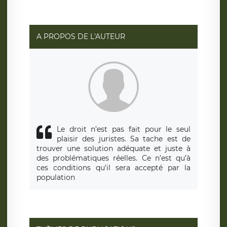
social de LÉGAVOX et est joignable à l’adresse mail
suivante : donneespersonnelles@legavox.fr. Le
responsable de traitement est la société LÉGAVOX, sis 9
rue Léopold Sédar Senghor, joignable à l’adresse mail :
responsabledetraitement@legavox.fr. Vous avez
A PROPOS DE L'AUTEUR
également le droit d’introduire une réclamation auprès
d’une autorité de contrôle.
Le droit n’est pas fait pour le seul
plaisir des juristes. Sa tache est de
trouver une solution adéquate et juste à
des problématiques réelles. Ce n’est qu’à
ces conditions qu’il sera accepté par la
population