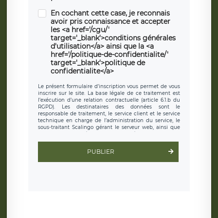
En cochant cette case, je reconnais
avoir pris connaissance et accepter
les <a href='/cgu/'
target='_blank'>conditions générales
d'utilisation</a> ainsi que la <a
href='/politique-de-confidentialite/'
target='_blank'>politique de
confidentialite</a>
Le présent formulaire d’inscription vous permet de vous
inscrire sur le site. La base légale de ce traitement est
l’exécution d’une relation contractuelle (article 6.1.b du
RGPD). Les destinataires des données sont le
responsable de traitement, le service client et le service
technique en charge de l’administration du service, le
sous-traitant Scalingo gérant le serveur web, ainsi que
toute personne légalement autorisée. Le formulaire
d’inscription est hébergé sur un serveur hébergé par
Scalingo, basé en France et offrant des
clauses de
PUBLIER
protection conformes au RGPD
. Les données collectées
sont conservées jusqu’à ce que l’Internaute en sollicite la
suppression, étant entendu que vous pouvez demander
la suppression de vos données et retirer votre
consentement à tout moment. Vous disposez également
d’un droit d’accès, de rectification ou de limitation du
traitement relatif à vos données à caractère personnel,
ainsi que d’un droit à la portabilité de vos données. Vous
pouvez exercer ces droits auprès du délégué à la
protection des données de LÉGAVOX qui exerce au siège