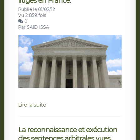
litiges en France.
Publié le 01/02/12
Vu 2 859 fois
0
Par
SAID ISSA
Lire la suite
La reconnaissance et exécution
des sentences arbitrales vues