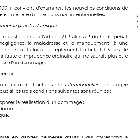
2000, il convient d'examiner, les nouvelles conditions de
e en matière d'infractions non intentionnelles.
onner la gravité du risque
e) est définie à l’article 121-3 alinéa 3 du Code pénal.
la négligence, la maladresse et le manquement à une
osée par la loi ou le règlement. L’article 121-3 pose le
la faute d’imprudence ordinaire qui ne saurait plus être
nance d’un dommage.
iées ».
n matière d'infractions
non intentionnelles
n'est exigée
 que si les trois conditions suivantes sont réunies :
 supposer la réalisation d'un dommage ;
du dommage ;
que.
 mise en danger délibérée d’autrui qui correspond à