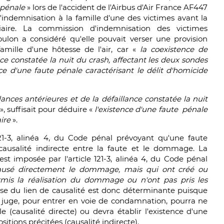
 pénale
» lors de l'accident de l'Airbus d'Air France AF447
d'indemnisation à la famille d'une des victimes avant la
iaire. La commission d'indemnisation des victimes
oulon a considéré qu'elle pouvait verser une provision
amille d'une hôtesse de l'air, car «
la coexistence de
nce constatée la nuit du crash, affectant les deux sondes
nce d'une faute pénale caractérisant le délit d'homicide
lances antérieures et de la défaillance constatée la nuit
», suffisait pour déduire «
l'existence d'une faute pénale
aire
».
121-3, alinéa 4, du Code pénal prévoyant qu'une faute
 causalité indirecte entre la faute et le dommage. La
'est imposée par l'article 121-3, alinéa 4, du Code pénal
causé directement le dommage, mais qui ont créé ou
ermis la réalisation du dommage ou n'ont pas pris les
yse du lien de causalité est donc déterminante puisque
 le juge, pour entrer en voie de condamnation, pourra ne
e (causalité directe) ou devra établir l'existence d'une
sitions précitées (causalité indirecte).