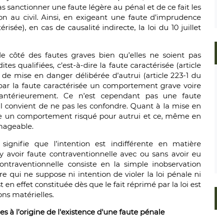
as sanctionner une faute légère au pénal et de ce fait les
on au civil. Ainsi, en exigeant une faute d’imprudence
risée), en cas de causalité indirecte, la loi du 10 juillet
 de côté des fautes graves bien qu’elles ne soient pas
dites qualifiées, c’est-à-dire la faute caractérisée (article
e de mise en danger délibérée d’autrui (article 223-1 du
 par la faute caractérisée un comportement grave voire
 antérieurement. Ce n’est cependant pas une faute
 il convient de ne pas les confondre. Quant à la mise en
nne un comportement risqué pour autrui et ce, même en
mageable.
 signifie que l’intention est indifférente en matière
t y avoir faute contraventionnelle avec ou sans avoir eu
ontraventionnelle consiste en la simple inobservation
e qui ne suppose ni intention de violer la loi pénale ni
n effet constituée dès que le fait réprimé par la loi est
ns matérielles.
es à l’origine de
l'existence d'une faute pénale