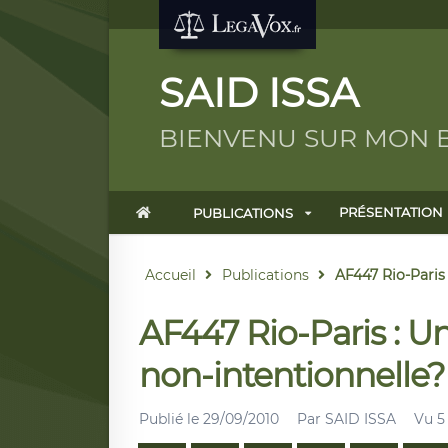
SAID ISSA
BIENVENU SUR MON 
PRÉSENTATION
PUBLICATIONS
Accueil
Publications
AF447 Rio-Paris 
AF447 Rio-Paris : U
non-intentionnelle?
Publié le
29/09/2010
Par
SAID ISSA
Vu 5