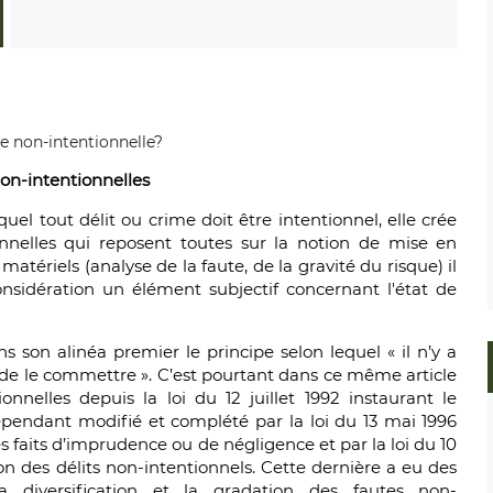
non-intentionnelles
quel tout délit ou crime doit être intentionnel, elle crée
nnelles qui reposent toutes sur la notion de mise en
atériels (analyse de la faute, de la gravité du risque) il
idération un élément subjectif concernant l'état de
ns son alinéa premier le principe selon lequel « il n’y a
n de le commettre ». C’est pourtant dans ce même article
onnelles depuis la loi du 12 juillet 1992 instaurant le
ependant modifié et complété par la loi du 13 mai 1996
es faits d’imprudence ou de négligence et par la loi du 10
ion des délits non-intentionnels. Cette dernière a eu des
a diversification et la gradation des fautes non-