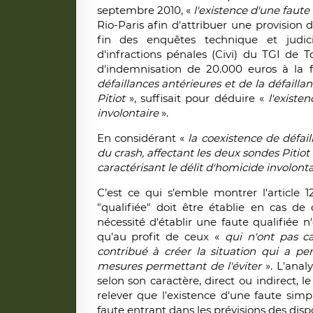
septembre 2010, «
l'existence d'une faute
Rio-Paris afin d'attribuer une provision 
fin des enquêtes technique et judic
d'infractions pénales (Civi) du TGI de T
d'indemnisation de 20.000 euros à la f
défaillances antérieures et de la défailla
Pitiot
», suffisait pour déduire «
l'existe
involontaire
».
En considérant «
la coexistence de défail
du crash, affectant les deux sondes Pitiot
caractérisant le délit d'homicide involont
C’est ce qui s’emble montrer l'article 
"qualifiée" doit être établie en cas de
nécessité d'établir une faute qualifiée n
qu'au profit de ceux «
qui n'ont pas 
contribué à créer la situation qui a p
mesures permettant de l'éviter
». L'anal
selon son caractère, direct ou indirect,
relever que l'existence d'une faute simpl
faute entrant dans les prévisions des dispo