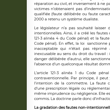
réparation au civil, et inversement à ne p
victimes n’obtenaient pas d’indemnisati
qualifiée (faute délibérée ou faute caracté
2000 a retenu un système dualiste.
Le législateur n’a pas souhaité laisser
intentionnelles. Ainsi, il a créé les fautes 
121-3 alinéa 4 du Code pénal) et la faut
Code pénal). En effet, la loi sanctionne
inacceptable qui n’était pas réprimé
inexcusable au sens du droit du travail :
danger délibérée d’autrui, elle sanctio
l’absence d’un quelconque résultat dom
L’article 121-3 alinéa 1 du Code pénal
contraventionnelle. Par principe, il peu
l’intention de la commettre. La faute c
d’une prescription légale ou réglementair
même imprudence ou négligence. Elle est e
commis. La doctrine parle donc d’infractio
La gradation des fautes non-intentionnell