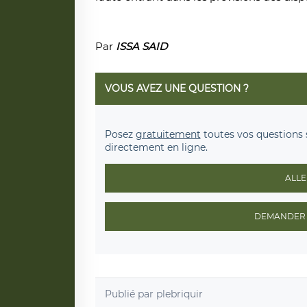
Par
ISSA SAID
VOUS AVEZ UNE QUESTION ?
Posez
gratuitement
toutes vos questions 
directement en ligne.
ALLE
DEMANDER 
Publié par
plebriquir