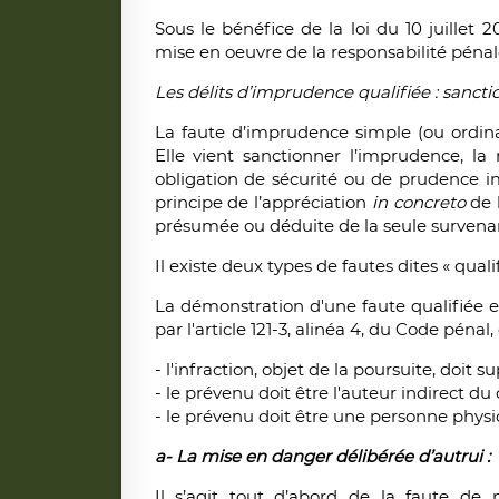
Sous le bénéfice de la loi du 10 juillet 
mise en oeuvre de la responsabilité pénal
Les délits d’imprudence qualifiée : sancti
La faute d’imprudence simple (ou ordinair
Elle vient sanctionner l’imprudence, 
obligation de sécurité ou de prudence imp
principe de l’appréciation
in concreto
de 
présumée ou déduite de la seule surve
Il existe deux types de fautes dites « qualif
La démonstration d'une faute qualifiée e
par l'article 121-3, alinéa 4, du Code pénal,
- l'infraction, objet de la poursuite, doit
- le prévenu doit être l'auteur indirect 
- le prévenu doit être une personne physi
a-
La mise en danger délibérée d’autrui :
Il s’agit tout d’abord de la faute de