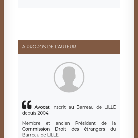
consentement à tout moment. Vous disposez également
d’un droit d’accès, de rectification ou de limitation du
traitement relatif à vos données à caractère personnel,
ainsi que d’un droit à la portabilité de vos données. Vous
pouvez exercer ces droits auprès du délégué à la
protection des données de LÉGAVOX qui exerce au siège
social de LÉGAVOX et est joignable à l’adresse mail
suivante : donneespersonnelles@legavox.fr. Le
responsable de traitement est la société LÉGAVOX, sis 9
rue Léopold Sédar Senghor, joignable à l’adresse mail :
responsabledetraitement@legavox.fr. Vous avez
A PROPOS DE L'AUTEUR
également le droit d’introduire une réclamation auprès
d’une autorité de contrôle.
Avocat
inscrit au Barreau de LILLE
depuis 2004.
Membre et ancien Président de la
Commission Droit des étrangers
du
Barreau de LILLE.