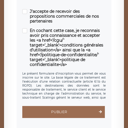
J'accepte de recevoir des
propositions commerciales de nos
partenaires
En cochant cette case, je reconnais
avoir pris connaissance et accepter
les <a href='/cgu/'
target='_blank'>conditions générales
d'utilisation</a> ainsi que la <a
href='/politique-de-confidentialite/'
target='_blank'>politique de
confidentialite</a>
Le présent formulaire d’inscription vous permet de vous
inscrire sur le site. La base légale de ce traitement est
l’exécution d’une relation contractuelle (article 6.1.b du
RGPD). Les destinataires des données sont le
responsable de traitement, le service client et le service
technique en charge de l’administration du service, le
sous-traitant Scalingo gérant le serveur web, ainsi que
toute personne légalement autorisée. Le formulaire
d’inscription est hébergé sur un serveur hébergé par
Scalingo, basé en France et offrant des
clauses de
PUBLIER
protection conformes au RGPD
. Les données collectées
sont conservées jusqu’à ce que l’Internaute en sollicite la
suppression, étant entendu que vous pouvez demander
la suppression de vos données et retirer votre