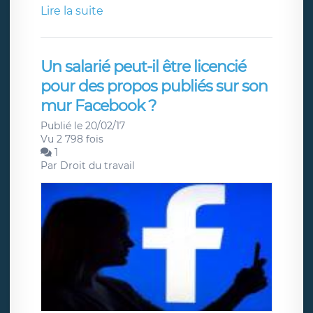
Lire la suite
Un salarié peut-il être licencié
pour des propos publiés sur son
mur Facebook ?
Publié le 20/02/17
Vu 2 798 fois
1
Par
Droit du travail