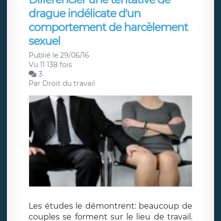
drague indélicate d'un
comportement de harcèlement
sexuel
Publié le 29/06/16
Vu 11 138 fois
3
Par
Droit du travail
Les études le démontrent: beaucoup de
couples se forment sur le lieu de travail.