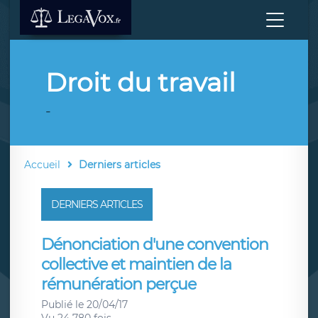
Droit du travail
-
Accueil
Derniers articles
DERNIERS ARTICLES
Dénonciation d'une convention
collective et maintien de la
rémunération perçue
Publié le 20/04/17