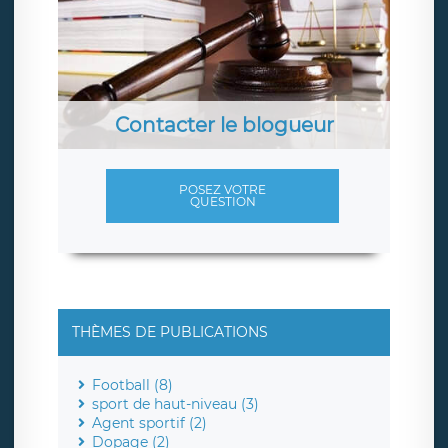
Contacter le blogueur
POSEZ VOTRE
QUESTION
THÈMES DE PUBLICATIONS
Football (8)
sport de haut-niveau (3)
Agent sportif (2)
Dopage (2)