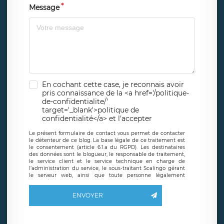
Message
En cochant cette case, je reconnais avoir
pris connaissance de la <a href='/politique-
de-confidentialite/'
target='_blank'>politique de
confidentialité</a> et l'accepter
Le présent formulaire de contact vous permet de contacter
le détenteur de ce blog. La base légale de ce traitement est
le consentement (article 6.1.a du RGPD). Les destinataires
des données sont le blogueur, le responsable de traitement,
le service client et le service technique en charge de
l’administration du service, le sous-traitant Scalingo gérant
le serveur web, ainsi que toute personne légalement
autorisée. Le formulaire de contact à destination du
blogueur est hébergé sur un serveur hébergé par Scalingo,
ENVOYER
basé en France et offrant des
clauses de protection
conformes au RGPD
. Les données collectées sont conservées
jusqu’à ce que l’Internaute en sollicite la suppression, étant
entendu que vous pouvez demander la suppression de vos