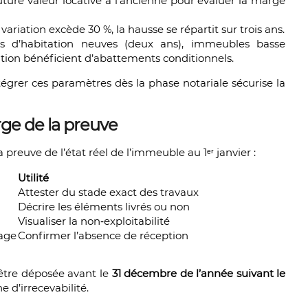
uture valeur locative à l’ancienne pour évaluer la marge
a variation excède 30 %, la hausse se répartit sur trois ans.
ns d’habitation neuves (deux ans), immeubles basse
tion bénéficient d’abattements conditionnels.
égrer ces paramètres dès la phase notariale sécurise la
ge de la preuve
preuve de l’état réel de l’immeuble au 1ᵉʳ janvier :
Utilité
Attester du stade exact des travaux
Décrire les éléments livrés ou non
Visualiser la non‐exploitabilité
age
Confirmer l’absence de réception
 être déposée avant le
31 décembre de l’année suivant le
e d’irrecevabilité.