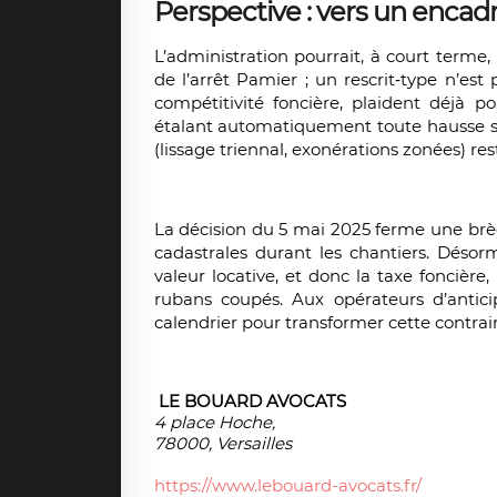
Perspective : vers un enca
L’administration pourrait, à court terme,
de l’arrêt Pamier ; un rescrit‐type n’es
compétitivité foncière, plaident déjà po
étalant automatiquement toute hausse sup
(lissage triennal, exonérations zonées) re
La décision du 5 mai 2025 ferme une brèc
cadastrales durant les chantiers. Désor
valeur locative, et donc la taxe foncièr
rubans coupés. Aux opérateurs d’antic
calendrier pour transformer cette contrai
LE BOUARD AVOCATS
4 place Hoche,
78000, Versailles
https://www.lebouard-avocats.fr/