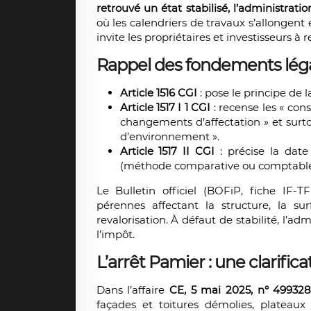
retrouvé un état stabilisé, l’administrati
où les calendriers de travaux s’allongent e
invite les propriétaires et investisseurs à re
Rappel des fondements lég
Article 1516 CGI
: pose le principe de l
Article 1517 I 1 CGI
: recense les « con
changements d’affectation » et surt
d’environnement ».
Article 1517 II CGI
: précise la date
(méthode comparative ou comptable se
Le Bulletin officiel (BOFiP, fiche IF-T
pérennes affectant la structure, la su
revalorisation. À défaut de stabilité, l’a
l’impôt.
L’arrêt Pamier : une clarifi
Dans l’affaire
CE, 5 mai 2025, n° 49932
façades et toitures démolies, plateaux