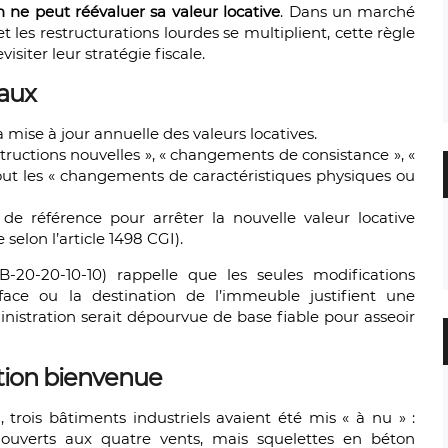
on ne peut réévaluer sa valeur locative
. Dans un marché
t les restructurations lourdes se multiplient, cette règle
visiter leur stratégie fiscale.
aux
a mise à jour annuelle des valeurs locatives.
structions nouvelles », « changements de consistance », «
out les « changements de caractéristiques physiques ou
 de référence pour arrêter la nouvelle valeur locative
lon l’article 1498 CGI).
FB-20-20-10-10) rappelle que les seules modifications
rface ou la destination de l’immeuble justifient une
dministration serait dépourvue de base fiable pour asseoir
cation bienvenue
8
, trois bâtiments industriels avaient été mis « à nu » :
 ouverts aux quatre vents, mais squelettes en béton