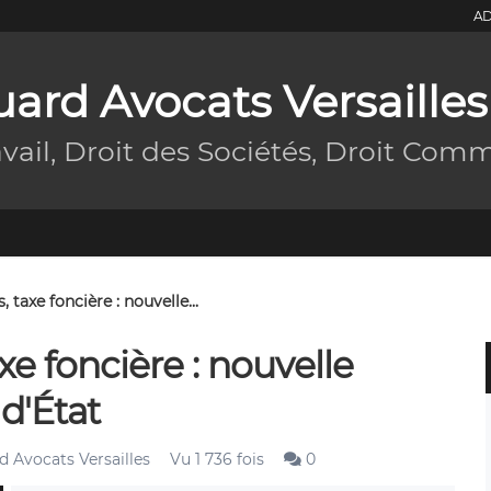
AD
ard Avocats Versailles
avail, Droit des Sociétés, Droit Comm
 taxe foncière : nouvelle...
xe foncière : nouvelle
d'État
 Avocats Versailles
Vu 1 736 fois
0