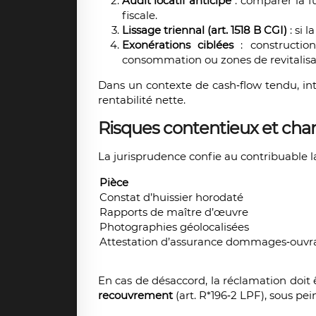
Audit locatif anticipé
: comparer la f
fiscale.
Lissage triennal (art. 1518 B CGI)
: si l
Exonérations ciblées
: constructio
consommation ou zones de revitalisa
Dans un contexte de cash‐flow tendu, int
rentabilité nette.
Risques contentieux et char
La jurisprudence confie au contribuable la 
Pièce
Constat d’huissier horodaté
Rapports de maître d’œuvre
Photographies géolocalisées
Attestation d’assurance dommages‐ouvr
En cas de désaccord, la réclamation doit
recouvrement
(art. R*196‐2 LPF), sous pein