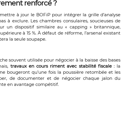
drement renforcé ?
 mettre à jour le BOFiP pour intégrer la grille d’analyse
t pas à exclure. Les chambres consulaires, soucieuses de
ur un dispositif similaire au « capping » britannique,
érieure à 15 %. À défaut de réforme, l’arsenal existant
stera la seule soupape.
he souvent utilisée pour négocier à la baisse des bases
mais,
travaux en cours riment avec stabilité fiscale
: la
e, ne bougeront qu’une fois la poussière retombée et les
iper, de documenter et de négocier chaque jalon du
nte en avantage compétitif.