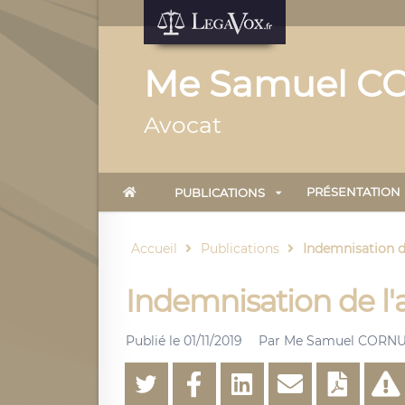
Me Samuel C
Avocat
PRÉSENTATION
PUBLICATIONS
Accueil
Publications
Indemnisation de
Indemnisation de l'
Publié le
01/11/2019
Par
Me Samuel CORN