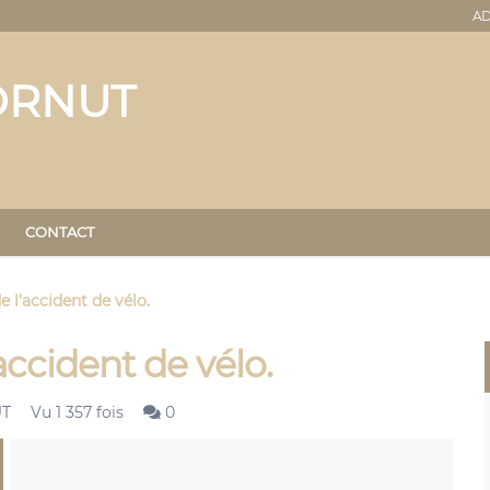
AD
ORNUT
CONTACT
 l'accident de vélo.
accident de vélo.
UT
Vu 1 357 fois
0