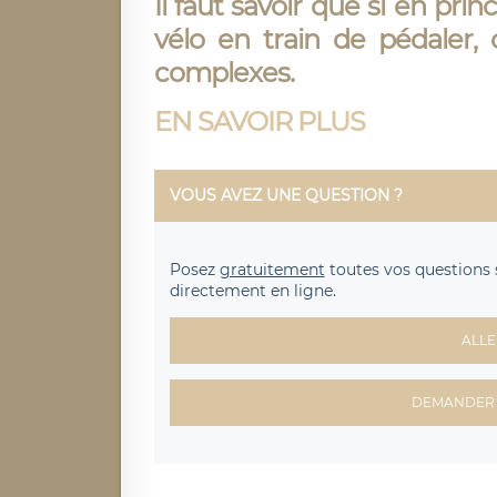
Il faut savoir que
si
en princ
vélo en train de pédaler,
complexes.
EN SAVOIR PLUS
VOUS AVEZ UNE QUESTION ?
Posez
gratuitement
toutes vos questions 
directement en ligne.
ALLE
DEMANDER 