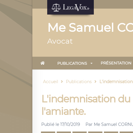
Me Samuel C
Avocat
PRÉSENTATION
PUBLICATIONS
Accueil
Publications
L'indemnisation d
L'indemnisation du p
l'amiante.
Publié le
17/10/2019
Par
Me Samuel CORN