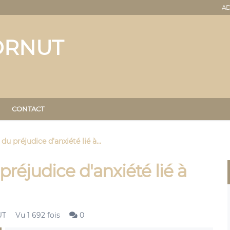
AD
ORNUT
CONTACT
u préjudice d'anxiété lié à...
réjudice d'anxiété lié à
UT
Vu 1 692 fois
0