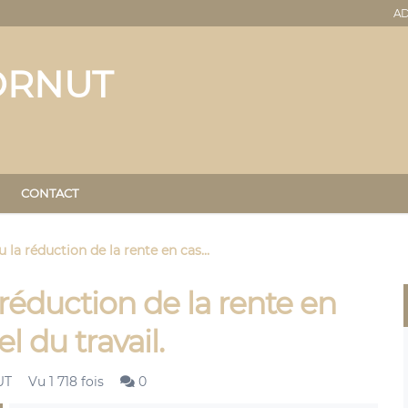
AD
ORNUT
CONTACT
 la réduction de la rente en cas...
réduction de la rente en
l du travail.
UT
Vu 1 718 fois
0