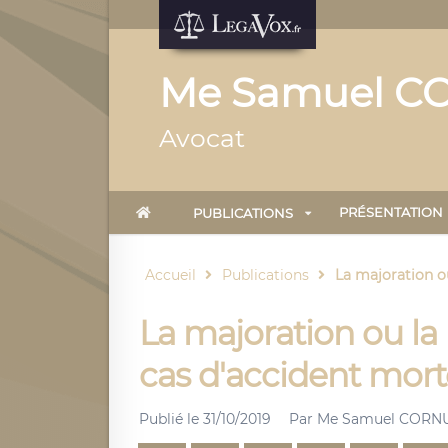
Me Samuel C
Avocat
PRÉSENTATION
PUBLICATIONS
Accueil
Publications
La majoration ou
La majoration ou la 
cas d'accident morte
Publié le
31/10/2019
Par
Me Samuel CORN