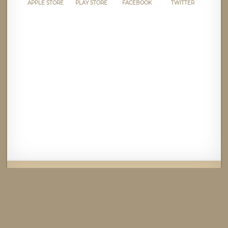
APPLE STORE
PLAY STORE
FACEBOOK
TWITTER
Mentions légales
CGU
Politique de confidentialité
Android
Iphone