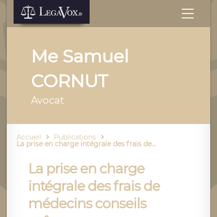
Me Samuel
CORNUT
Avocat
Accueil
Publications
La prise en charge intégrale des frais de...
La prise en charge
intégrale des frais de
médecins conseils